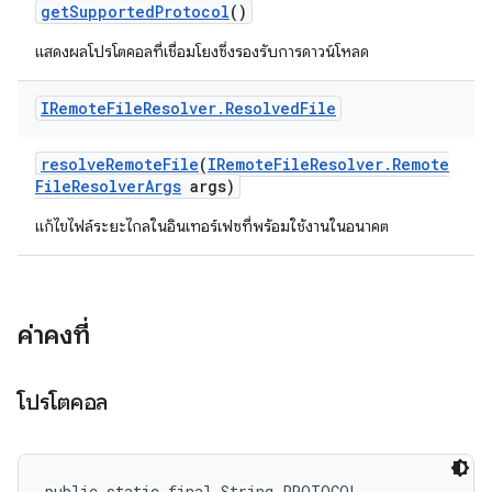
get
Supported
Protocol
()
แสดงผลโปรโตคอลที่เชื่อมโยงซึ่งรองรับการดาวน์โหลด
IRemote
File
Resolver
.
Resolved
File
resolve
Remote
File
(
IRemote
File
Resolver
.
Remote
File
Resolver
Args
args)
แก้ไขไฟล์ระยะไกลในอินเทอร์เฟซที่พร้อมใช้งานในอนาคต
ค่าคงที่
โปรโตคอล
public static final String PROTOCOL