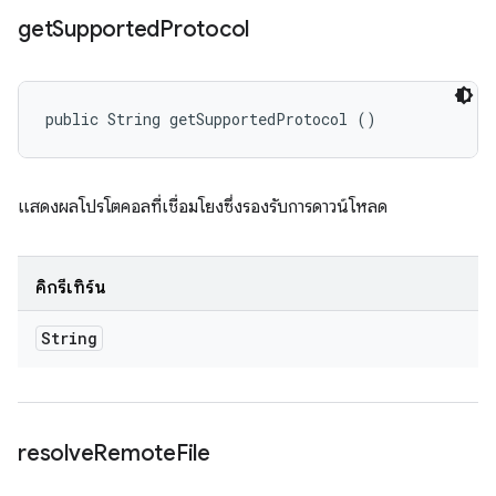
get
Supported
Protocol
public String getSupportedProtocol ()
แสดงผลโปรโตคอลที่เชื่อมโยงซึ่งรองรับการดาวน์โหลด
คิกรีเทิร์น
String
resolve
Remote
File