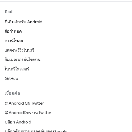
บิวด์
ที่เก็บสำหรับ Android
ข้อกำหนด
ดาวน์โหลด
แสดงพรีวิวไบนารี
อิมเมจเวอร์ชันโรงงาน
ไบนารีไดรเวอร์
GitHub
เชื่อมต่อ
@Android บน Twitter
@AndroidDev บน Twitter
บล็อก Android
บล็อกด้านความปลอดภัยของ Google