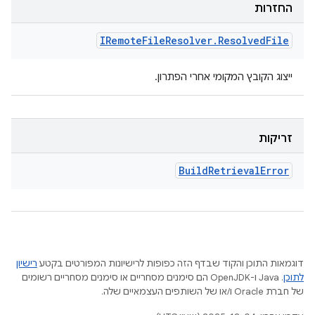
החזרות
IRemote
File
Resolver
.
Resolved
File
ייצוג הקובץ המקומי אחרי הפתרון.
זריקות
Build
Retrieval
Error
דוגמאות התוכן והקוד שבדף הזה כפופות לרישיונות המפורטים בקטע
רישיון
לתוכן
.‏ Java ו-OpenJDK הם סימנים מסחריים או סימנים מסחריים רשומים
של חברת Oracle ו/או של השותפים העצמאיים שלה.