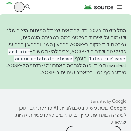
החל משנת 2026, כדי להתאים למודל הפיתוח היציב שלנו
ולשמור על יציבות הפלטפורמה בסביבה העסקית,
נפרסם קוד מקור ב-AOSP ברבעון השני וברבעון הרביעי.
כדי ליצור ולתרום ל-AOSP, צריך להשתמש ב-
android-
latest-release
. הענף
android-latest-release
manifest תמיד יפנה לגרסה האחרונה שנדחפה ל-AOSP.
מידע נוסף זמין במאמר
שינויים ב-AOSP
.
‫Google משתמשת בטכנולוגיית AI כדי לתרגם תוכן
לשפה המועדפת עליך. בתרגומים כאלו עשויות להיות
שגיאות.