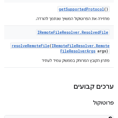
get
Supported
Protocol
()
מחזירה את הפרוטוקול המשויך שנתמך להורדה.
IRemote
File
Resolver
.
Resolved
File
resolve
Remote
File
(
IRemote
File
Resolver
.
Remote
File
Resolver
Args
args)
פתרון הקובץ המרוחק בממשק עמיד לעתיד
ערכים קבועים
פרוטוקול