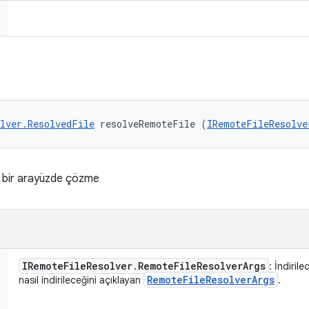
lver.ResolvedFile
 resolveRemoteFile (
IRemoteFileResolve
r bir arayüzde çözme
IRemote
File
Resolver
.
Remote
File
Resolver
Args
: İndiri
Remote
File
Resolver
Args
nasıl indirileceğini açıklayan
.