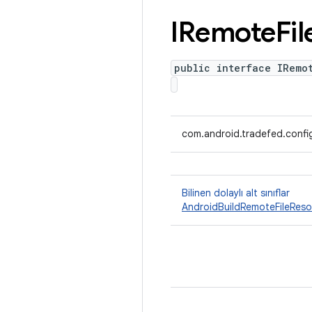
IRemote
Fil
public interface IRemo
com.android.tradefed.confi
Bilinen dolaylı alt sınıflar
AndroidBuildRemoteFileReso