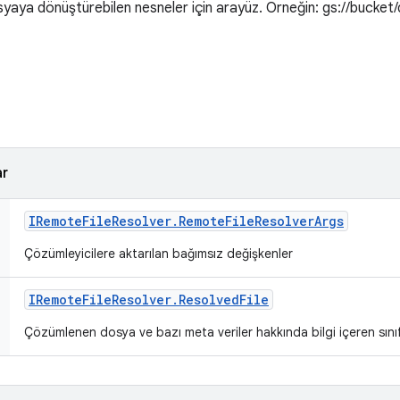
yaya dönüştürebilen nesneler için arayüz. Örneğin: gs://bucket/dir/f
ar
IRemote
File
Resolver
.
Remote
File
Resolver
Args
Çözümleyicilere aktarılan bağımsız değişkenler
IRemote
File
Resolver
.
Resolved
File
Çözümlenen dosya ve bazı meta veriler hakkında bilgi içeren sını