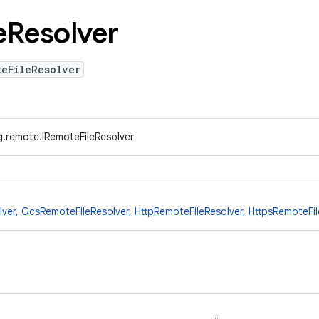
e
Resolver
teFileResolver
g.remote.IRemoteFileResolver
lver
,
GcsRemoteFileResolver
,
HttpRemoteFileResolver
,
HttpsRemoteFil