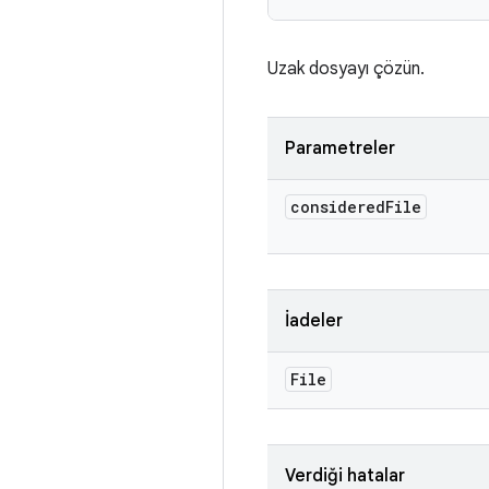
Uzak dosyayı çözün.
Parametreler
considered
File
İadeler
File
Verdiği hatalar