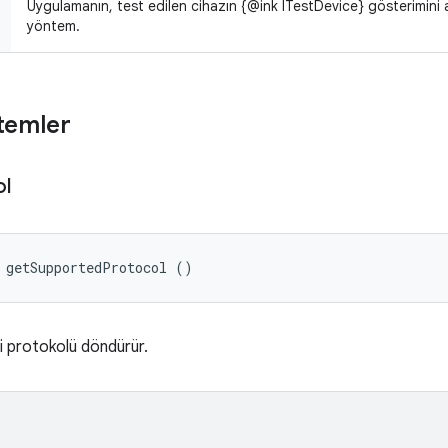
Uygulamanın, test edilen cihazın {@ink ITestDevice} gösterimini al
yöntem.
temler
ol
 getSupportedProtocol ()
ili protokolü döndürür.