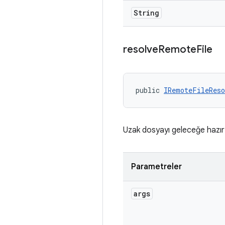
String
resolve
Remote
File
public 
IRemoteFileReso
Uzak dosyayı geleceğe hazı
Parametreler
args