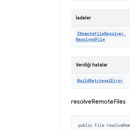
İadeler
IRemote
File
Resolver
.
Resolved
File
Verdiği hatalar
Build
Retrieval
Error
resolve
Remote
Files
public File resolveRe