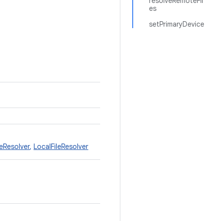
resolveRemoteFil
es
setPrimaryDevice
eResolver
,
LocalFileResolver