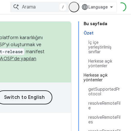
/
Bu sayfada
Özet
latform kararlılığını
İç içe
SP'yi oluşturmak ve
yerleştirilmiş
t-release
manifest
sınıflar
n
AOSP'de yapılan
Herkese açık
yöntemler
Herkese açık
yöntemler
getSupportedPr
otocol
resolveRemoteFil
e
resolveRemoteFil
es