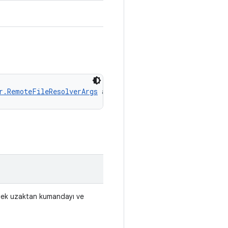
r.RemoteFileResolverArgs
 args)
lecek uzaktan kumandayı ve