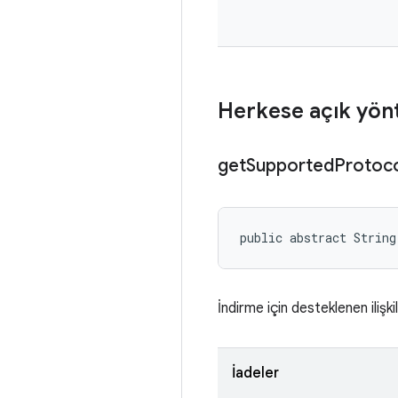
Herkese açık yön
get
Supported
Protoc
public abstract String
İndirme için desteklenen ilişk
İadeler