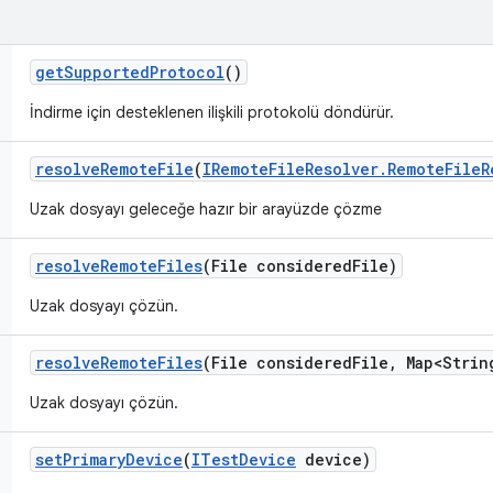
get
Supported
Protocol
()
İndirme için desteklenen ilişkili protokolü döndürür.
resolve
Remote
File
(
IRemote
File
Resolver
.
Remote
File
R
Uzak dosyayı geleceğe hazır bir arayüzde çözme
resolve
Remote
Files
(File considered
File)
Uzak dosyayı çözün.
resolve
Remote
Files
(File considered
File
,
Map<Strin
Uzak dosyayı çözün.
set
Primary
Device
(
ITest
Device
device)