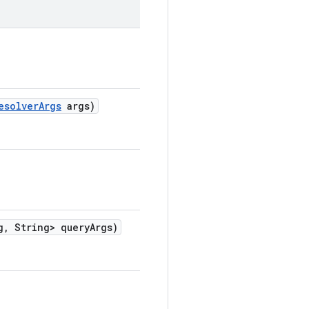
esolver
Args
args)
g
,
String> query
Args)