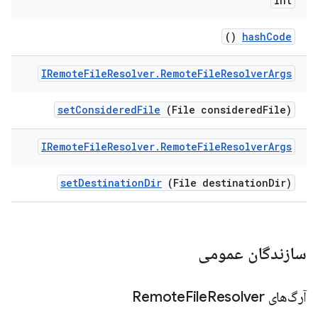
int
()
hash
Code
IRemote
File
Resolver
.
Remote
File
Resolver
Args
set
Considered
File
(File considered
File)
IRemote
File
Resolver
.
Remote
File
Resolver
Args
set
Destination
Dir
(File destination
Dir)
سازندگان عمومی
آرگ‌های Remote
Resolver
File