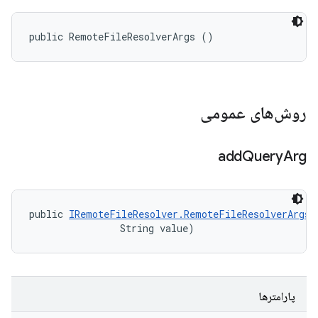
public RemoteFileResolverArgs ()
روش‌های عمومی
add
Query
Arg
public 
IRemoteFileResolver.RemoteFileResolverArgs
 
                String value)
پارامترها