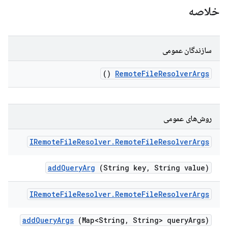
خلاصه
سازندگان عمومی
()
Remote
File
Resolver
Args
روش‌های عمومی
IRemote
File
Resolver
.
Remote
File
Resolver
Args
add
Query
Arg
(String key
,
String value)
IRemote
File
Resolver
.
Remote
File
Resolver
Args
add
Query
Args
(Map<String
,
String> query
Args)