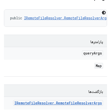
public 
IRemoteFileResolver.RemoteFileResolverArgs
 
پارامترها
query
Args
Map
بازگشت‌ها
IRemote
File
Resolver
.
Remote
File
Resolver
Args