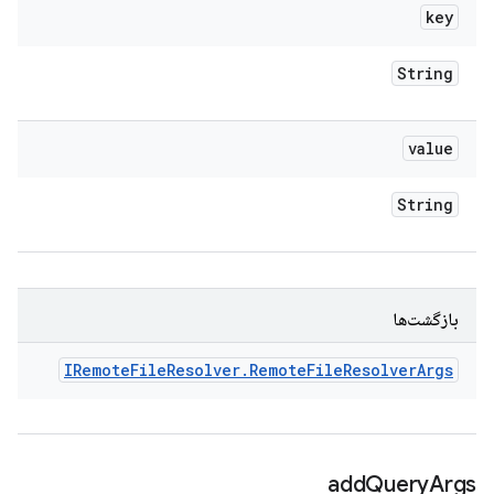
key
String
value
String
بازگشت‌ها
IRemote
File
Resolver
.
Remote
File
Resolver
Args
add
Query
Args