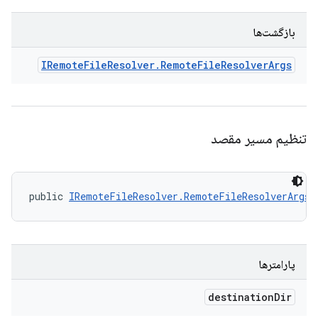
بازگشت‌ها
IRemote
File
Resolver
.
Remote
File
Resolver
Args
تنظیم مسیر مقصد
public 
IRemoteFileResolver.RemoteFileResolverArgs
 
پارامترها
destination
Dir