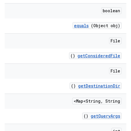
boolean
equals
(Object obj)
File
()
get
Considered
File
File
()
get
Destination
Dir
Map<String
,
String>
()
get
Query
Args