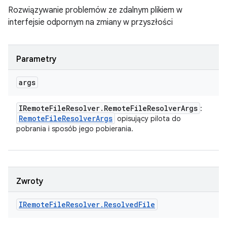
Rozwiązywanie problemów ze zdalnym plikiem w
interfejsie odpornym na zmiany w przyszłości
Parametry
args
IRemote
File
Resolver
.
Remote
File
Resolver
Args
:
Remote
File
Resolver
Args
opisujący pilota do
pobrania i sposób jego pobierania.
Zwroty
IRemote
File
Resolver
.
Resolved
File