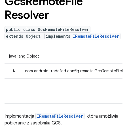
Gcs
Remote
File
Resolver
public class GcsRemoteFileResolver
extends Object
implements
IRemoteFileResolver
java.lang.Object
↳
com.android.tradefed.config.remote.GcsRemoteFileRe
Implementacja
IRemoteFileResolver
, która umożliwia
pobieranie z zasobnika GCS.