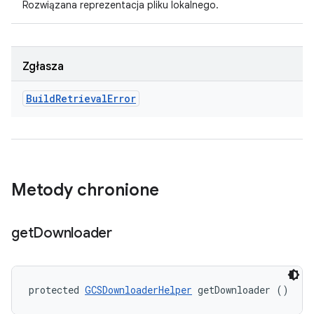
Rozwiązana reprezentacja pliku lokalnego.
Zgłasza
Build
Retrieval
Error
Metody chronione
get
Downloader
protected 
GCSDownloaderHelper
 getDownloader ()