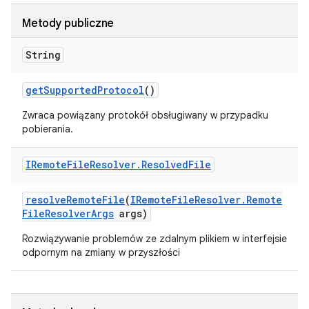
Metody publiczne
String
get
Supported
Protocol
()
Zwraca powiązany protokół obsługiwany w przypadku
pobierania.
IRemote
File
Resolver
.
Resolved
File
resolve
Remote
File
(
IRemote
File
Resolver
.
Remote
File
Resolver
Args
args)
Rozwiązywanie problemów ze zdalnym plikiem w interfejsie
odpornym na zmiany w przyszłości