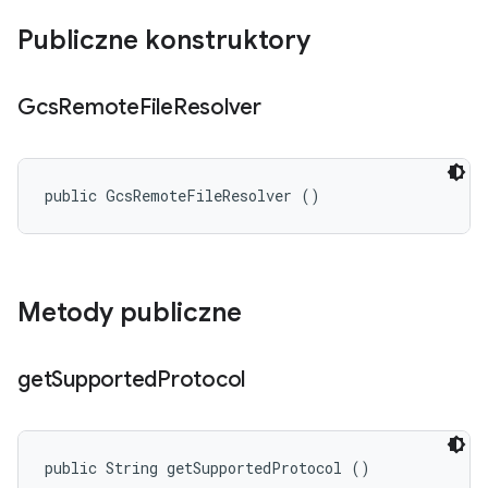
Publiczne konstruktory
Gcs
Remote
File
Resolver
public GcsRemoteFileResolver ()
Metody publiczne
get
Supported
Protocol
public String getSupportedProtocol ()