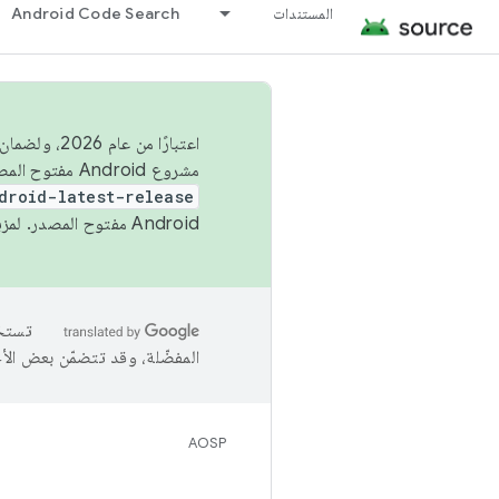
المستندات
Android Code Search
اعتبارًا من
مشروع Android مفتوح المصدر (AOSP) في الربعَين الثاني والرابع. لبناء مشروع Android مفتوح المصدر والمساهمة فيه، استخدِم
droid-latest-release
Android مفتوح المصدر. لمزيد من المعلومات، يُرجى الاطّلاع على
المفضّلة، وقد تتضمّن بعض الأ
AOSP