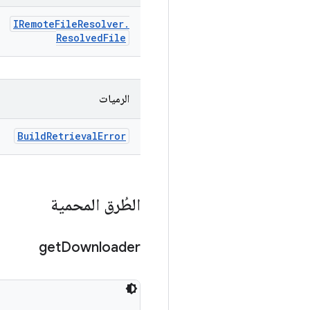
IRemote
File
Resolver
.
Resolved
File
الرميات
Build
Retrieval
Error
الطُرق المحمية
get
Downloader