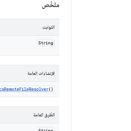
ملخّص
الثوابت
String
الإنشاءات العامة
cs
Remote
File
Resolver
()
الطُرق العامة
String