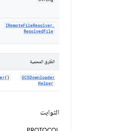
IRemote
File
Resolver
.
Resolved
File
الطُرق المحمية
er
()
GCSDownloader
Helper
الثوابت
PROTOCOL