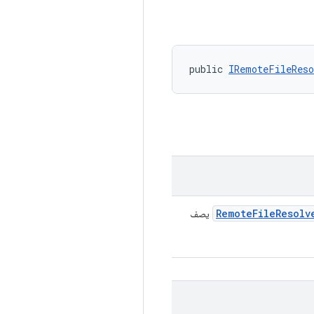
public 
IRemoteFileReso
Remote
File
Resolv
يصف