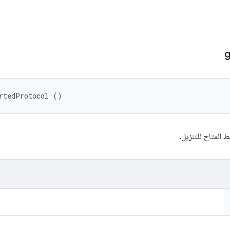
g
rtedProtocol ()
 المتاح للتنزيل.