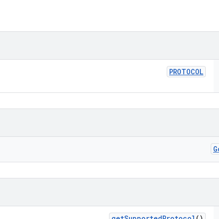
PROTOCOL
G
get
Supported
Protocol
()