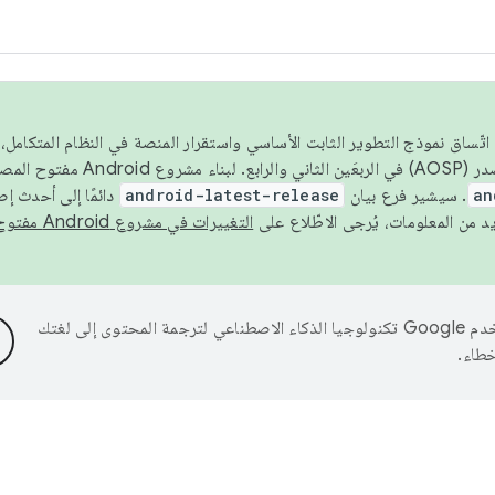
 عام 2026، ولضمان اتّساق نموذج التطوير الثابت الأساسي واستقرار المنصة في النظام المت
an
. سيشير فرع بيان
android-latest-release
دائمًا إلى أحدث إ
التغييرات في مشروع Android مفتوح المصدر
تستخدم Google تكنولوجيا الذكاء الاصطناعي لترجمة المحتوى إلى لغتك
خطاء.