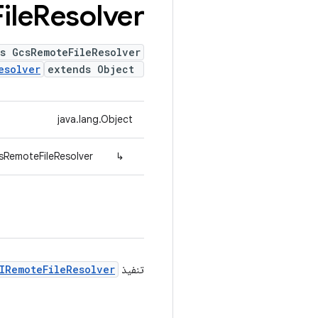
ile
Resolver
s GcsRemoteFileResolver
esolver
extends Object
java.lang.Object
sRemoteFileResolver
↳
تنفيذ
IRemoteFileResolver