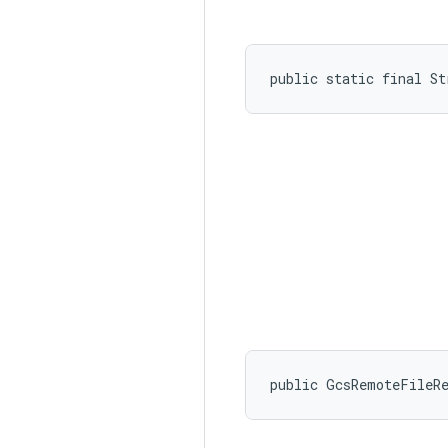
public static final S
public GcsRemoteFileR