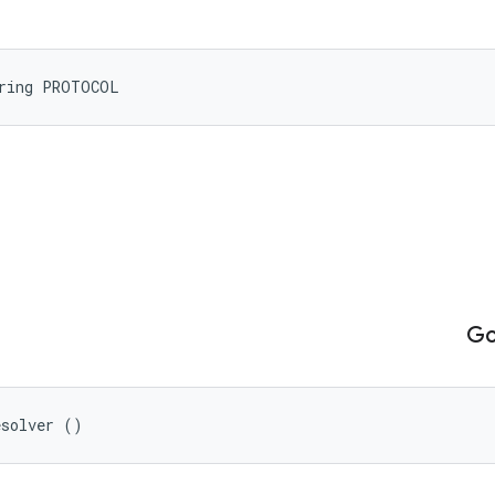
tring PROTOCOL
Gc
esolver ()