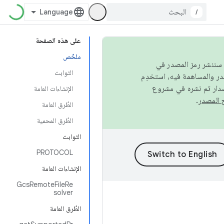
/
على هذه الصفحة
ملخّص
كامل، سننشر رمز المصدر في
الثوابت
صدار تم نشره في مشروع
الإنشاءات العامة
.
الطُرق العامة
الطُرق المحمية
الثوابت
PROTOCOL
الإنشاءات العامة
GcsRemoteFileRe
solver
الطُرق العامة