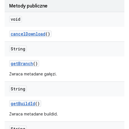
Metody publiczne
void
cancel
Download
()
String
get
Branch
()
Zwraca metadane gałęzi.
String
get
Build
Id
()
Zwraca metadane buildid.
String