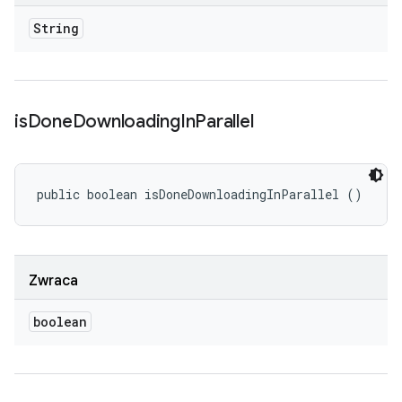
String
is
Done
Downloading
In
Parallel
public boolean isDoneDownloadingInParallel ()
Zwraca
boolean