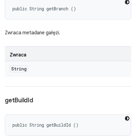
public String getBranch ()
Zwraca metadane gałęzi.
Zwraca
String
get
Build
Id
public String getBuildId ()