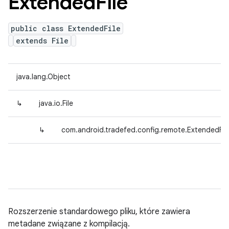
Extended
File
public class ExtendedFile
extends File
java.lang.Object
↳
java.io.File
↳
com.android.tradefed.config.remote.ExtendedFil
Rozszerzenie standardowego pliku, które zawiera
metadane związane z kompilacją.