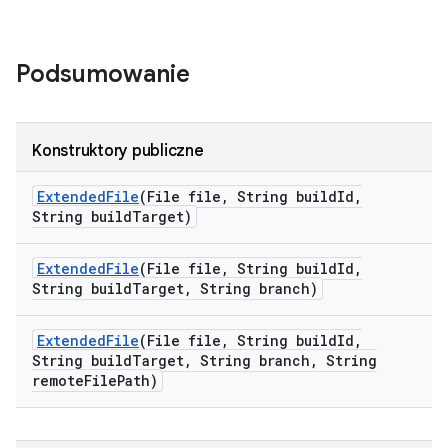
Podsumowanie
Konstruktory publiczne
Extended
File
(File file
,
String build
Id
,
String build
Target)
Extended
File
(File file
,
String build
Id
,
String build
Target
,
String branch)
Extended
File
(File file
,
String build
Id
,
String build
Target
,
String branch
,
String
remote
File
Path)