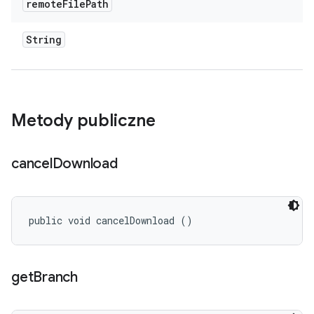
remote
File
Path
String
Metody publiczne
cancel
Download
public void cancelDownload ()
get
Branch