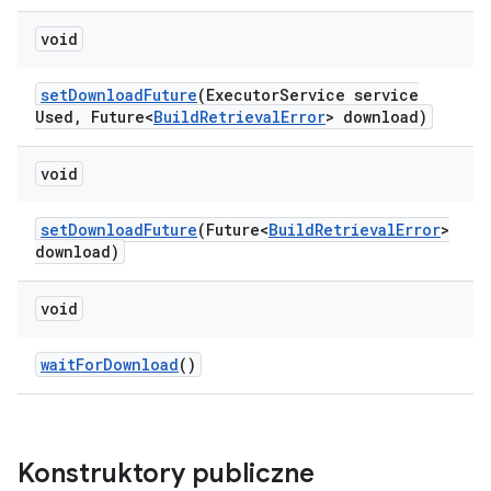
void
set
Download
Future
(Executor
Service service
Used
,
Future<
Build
Retrieval
Error
> download)
void
set
Download
Future
(Future<
Build
Retrieval
Error
>
download)
void
wait
For
Download
()
Konstruktory publiczne