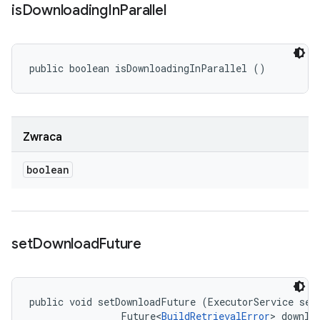
is
Downloading
In
Parallel
public boolean isDownloadingInParallel ()
Zwraca
boolean
set
Download
Future
public void setDownloadFuture (ExecutorService serv
                Future<
BuildRetrievalError
> downlo