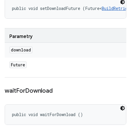
public void setDownloadFuture (Future<
BuildRetriev
Parametry
download
Future
wait
For
Download
public void waitForDownload ()