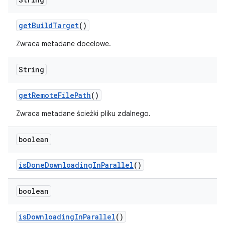
get
Build
Target
()
Zwraca metadane docelowe.
String
get
Remote
File
Path
()
Zwraca metadane ścieżki pliku zdalnego.
boolean
is
Done
Downloading
In
Parallel
()
boolean
is
Downloading
In
Parallel
()