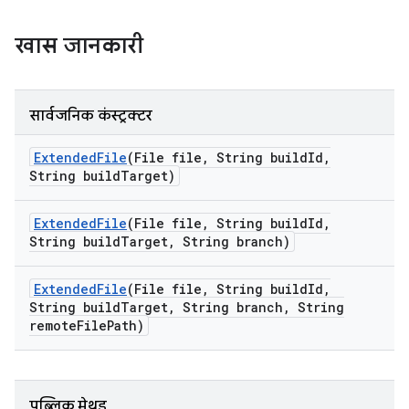
खास जानकारी
सार्वजनिक कंस्ट्रक्टर
Extended
File
(File file
,
String build
Id
,
String build
Target)
Extended
File
(File file
,
String build
Id
,
String build
Target
,
String branch)
Extended
File
(File file
,
String build
Id
,
String build
Target
,
String branch
,
String
remote
File
Path)
पब्लिक मेथड