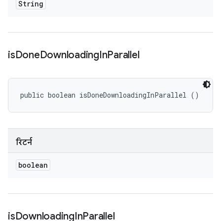
String
is
Done
Downloading
In
Parallel
public boolean isDoneDownloadingInParallel ()
रिटर्न
boolean
is
Downloading
In
Parallel