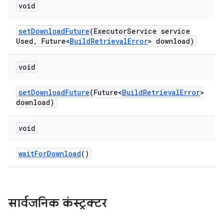
void
set
Download
Future
(Executor
Service service
Used
,
Future<
Build
Retrieval
Error
> download)
void
set
Download
Future
(Future<
Build
Retrieval
Error
>
download)
void
wait
For
Download
()
सार्वजनिक कंस्ट्रक्टर