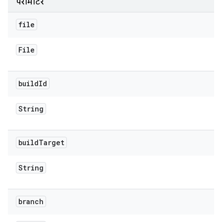
पैरामीटर
file
File
build
Id
String
build
Target
String
branch