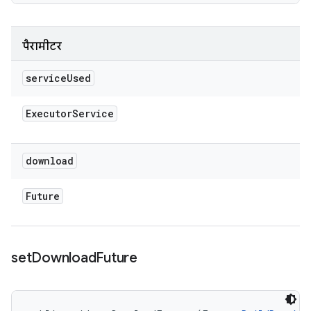
पैरामीटर
service
Used
Executor
Service
download
Future
set
Download
Future