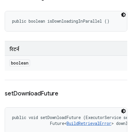
public boolean isDownloadingInParallel ()
रिटर्न
boolean
set
Download
Future
public void setDownloadFuture (ExecutorService serv
                Future<
BuildRetrievalError
> downlo