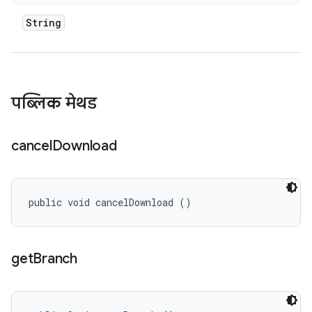
String
पब्लिक मेथड
cancel
Download
public void cancelDownload ()
get
Branch