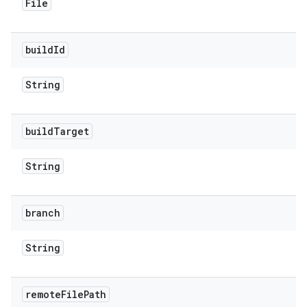
File
build
Id
String
build
Target
String
branch
String
remote
File
Path