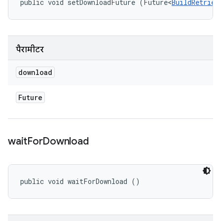
public void setDownloadFuture (Future<
BuildRetriev
पैरामीटर
download
Future
wait
For
Download
public void waitForDownload ()