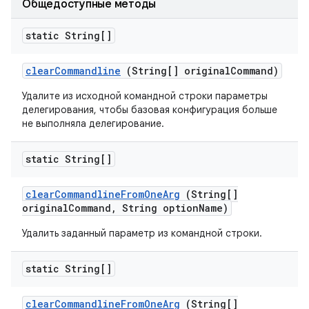
Общедоступные методы
static String[]
clear
Commandline
(String[] original
Command)
Удалите из исходной командной строки параметры
делегирования, чтобы базовая конфигурация больше
не выполняла делегирование.
static String[]
clear
Commandline
From
One
Arg
(String[]
original
Command
,
String option
Name)
Удалить заданный параметр из командной строки.
static String[]
clear
Commandline
From
One
Arg
(String[]