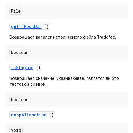
File
get
Tf
Root
Dir
()
Возвращает каталог исполняемого файла Tradefed.
boolean
is
Staging
()
Возвращает значение, указывающее, является ли это
тестовой средой.
boolean
noop
Allocation
()
void