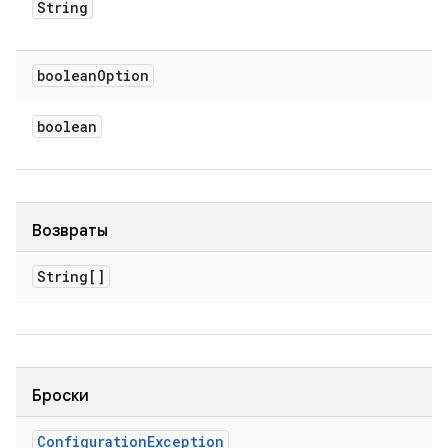
String
boolean
Option
boolean
Возвраты
String[]
Броски
Configuration
Exception