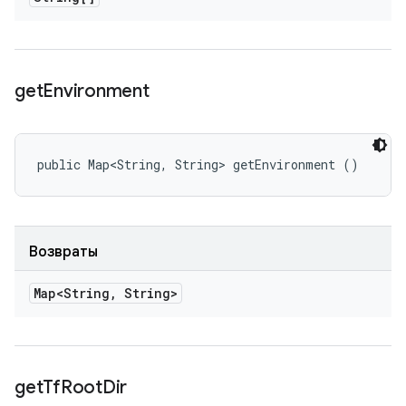
get
Environment
public Map<String, String> getEnvironment ()
Возвраты
Map<String
,
String>
get
Tf
Root
Dir