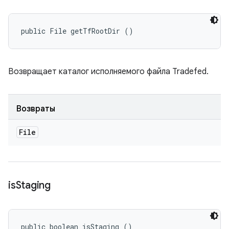
public File getTfRootDir ()
Возвращает каталог исполняемого файла Tradefed.
Возвраты
File
is
Staging
public boolean isStaging ()