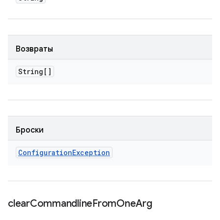
Возвраты
String[]
Броски
Configuration
Exception
clear
Commandline
From
One
Arg