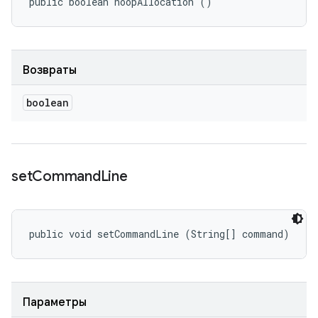
public boolean noopAllocation ()
Возвраты
boolean
set
Command
Line
public void setCommandLine (String[] command)
Параметры