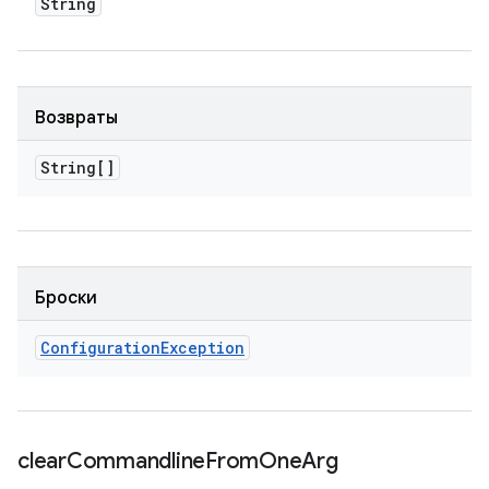
String
Возвраты
String[]
Броски
Configuration
Exception
clear
Commandline
From
One
Arg