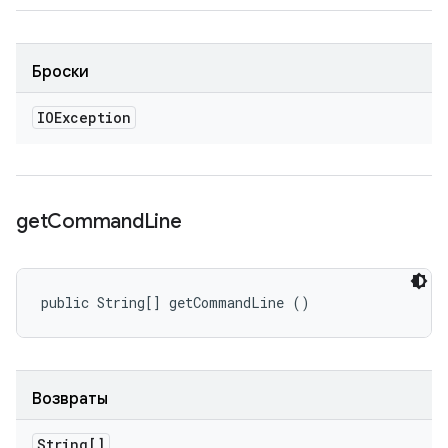
Броски
IOException
get
Command
Line
public String[] getCommandLine ()
Возвраты
String[]