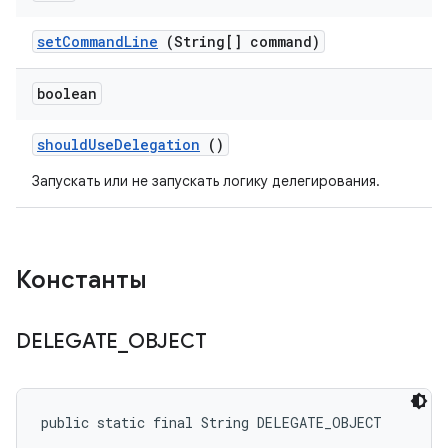
set
Command
Line
(String[] command)
boolean
should
Use
Delegation
()
Запускать или не запускать логику делегирования.
Константы
DELEGATE
_
OBJECT
public static final String DELEGATE_OBJECT