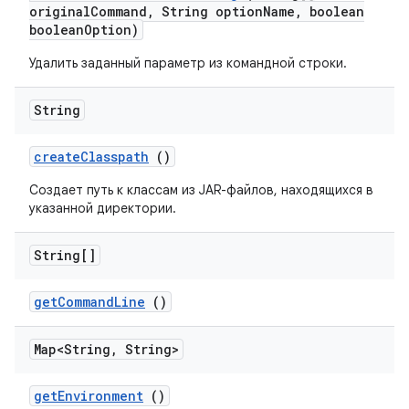
original
Command
,
String option
Name
,
boolean
boolean
Option)
Удалить заданный параметр из командной строки.
String
create
Classpath
()
Создает путь к классам из JAR-файлов, находящихся в
указанной директории.
String[]
get
Command
Line
()
Map<String
,
String>
get
Environment
()