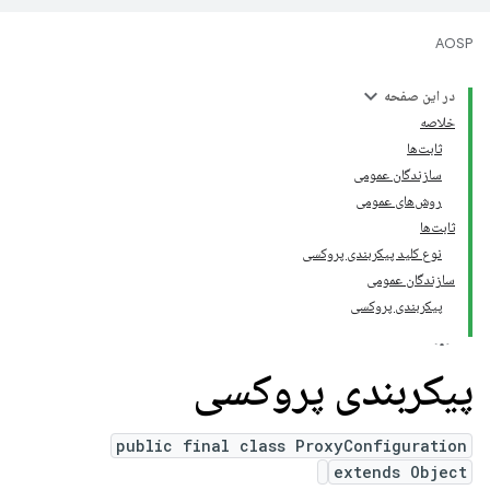
AOSP
در این صفحه
خلاصه
ثابت‌ها
سازندگان عمومی
روش‌های عمومی
ثابت‌ها
نوع کلید پیکربندی پروکسی
سازندگان عمومی
پیکربندی پروکسی
پیکربندی پروکسی
public final class ProxyConfiguration
extends Object