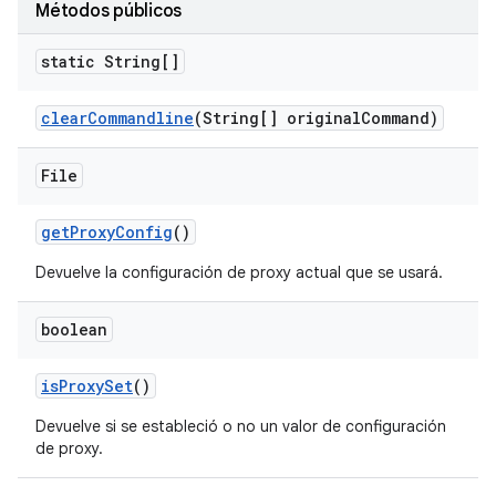
Métodos públicos
static String[]
clear
Commandline
(String[] original
Command)
File
get
Proxy
Config
()
Devuelve la configuración de proxy actual que se usará.
boolean
is
Proxy
Set
()
Devuelve si se estableció o no un valor de configuración
de proxy.