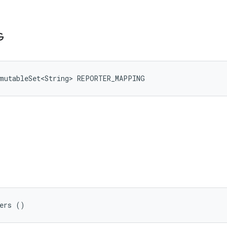
G
mmutableSet<String> REPORTER_MAPPING
ters ()