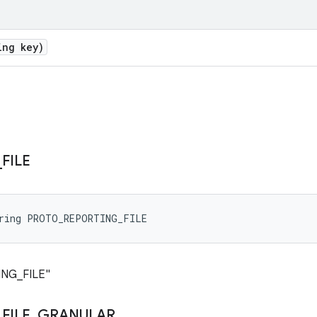
ing key)
_
FILE
tring PROTO_REPORTING_FILE
TING_FILE"
_
FILE
_
GRANULAR