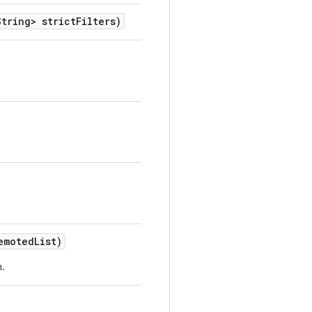
tring> strict
Filters)
emoted
List)
n.