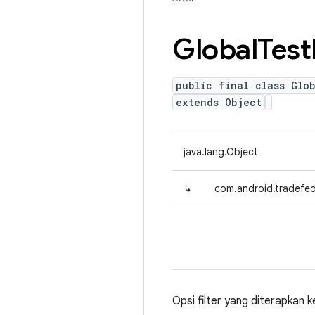
Global
Test
public final class Glob
extends Object
java.lang.Object
↳
com.android.tradefed.c
Opsi filter yang diterapkan 