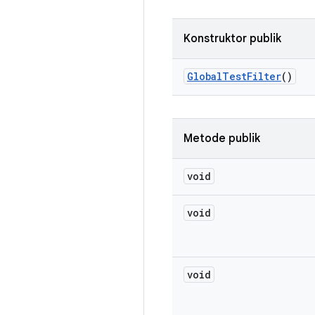
Konstruktor publik
Global
Test
Filter
()
Metode publik
void
void
void