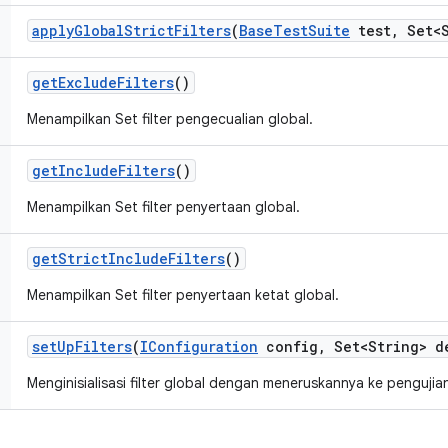
apply
Global
Strict
Filters
(
Base
Test
Suite
test
,
Set<S
get
Exclude
Filters
()
Menampilkan Set filter pengecualian global.
get
Include
Filters
()
Menampilkan Set filter penyertaan global.
get
Strict
Include
Filters
()
Menampilkan Set filter penyertaan ketat global.
set
Up
Filters
(
IConfiguration
config
,
Set<String> d
Menginisialisasi filter global dengan meneruskannya ke pengujia