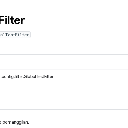
Filter
alTestFilter
onfig.filter.GlobalTestFilter
ke pemanggilan.