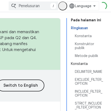
/
Pada halaman ini
Ringkasan
 kami dan memastikan
Konstanta
OSP pada Q2 dan Q4.
Cabang manifes
Konstruktor
publik
SP. Untuk mengetahui
Metode publik
Konstanta
DELIMITER_NAME
EXCLUDE_FILTER_
OPTION
INCLUDE_FILTER_
OPTION
STRICT_INCLUDE
_FILTER_OPTION