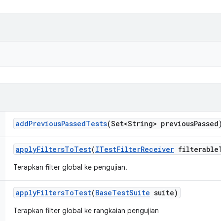
add
Previous
Passed
Tests
(Set<String> previous
Passed
apply
Filters
To
Test
(
ITest
Filter
Receiver
filterable
Terapkan filter global ke pengujian.
apply
Filters
To
Test
(
Base
Test
Suite
suite)
Terapkan filter global ke rangkaian pengujian