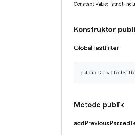
Constant Value: "strict-inclu
Konstruktor publ
Global
Test
Filter
public GlobalTestFilt
Metode publik
add
Previous
Passed
T