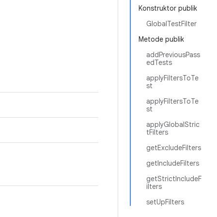
Konstruktor publik
GlobalTestFilter
Metode publik
addPreviousPass
edTests
applyFiltersToTe
st
applyFiltersToTe
st
applyGlobalStric
tFilters
getExcludeFilters
getIncludeFilters
getStrictIncludeF
ilters
setUpFilters