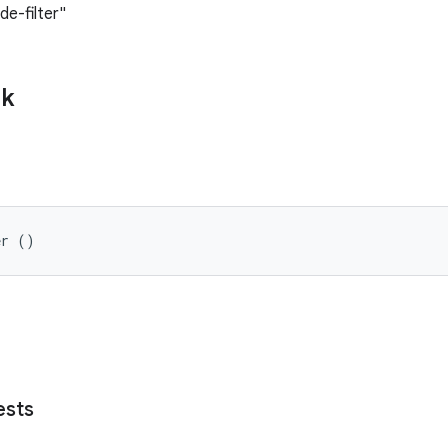
de-filter"
ik
er ()
ests