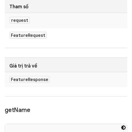
Tham số
request
Feature
Request
Giá trị trả về
Feature
Response
get
Name