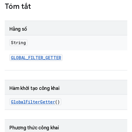
Tóm tắt
Hằng số
String
GLOBAL
_
FILTER
_
GETTER
Hàm khởi tạo công khai
Global
Filter
Getter
()
Phương thức công khai