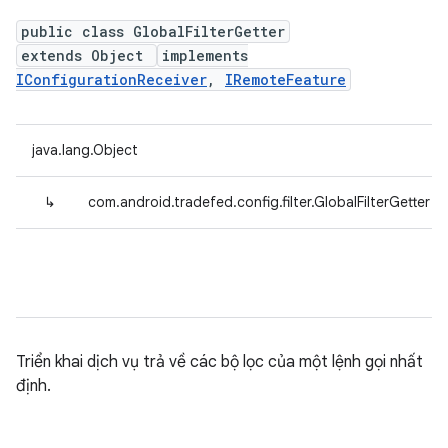
public class GlobalFilterGetter
extends Object
implements
IConfigurationReceiver
,
IRemoteFeature
java.lang.Object
↳
com.android.tradefed.config.filter.GlobalFilterGetter
Triển khai dịch vụ trả về các bộ lọc của một lệnh gọi nhất
định.