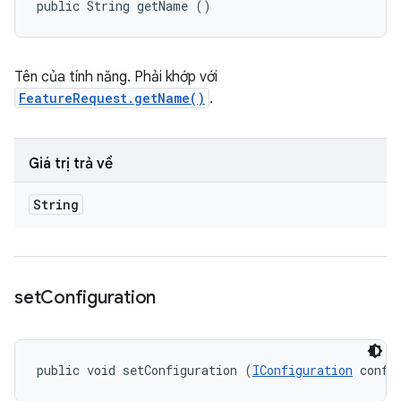
public String getName ()
Tên của tính năng. Phải khớp với
FeatureRequest.getName()
.
Giá trị trả về
String
set
Configuration
public void setConfiguration (
IConfiguration
 confi