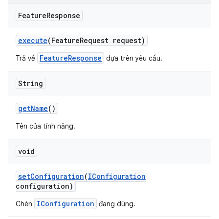
Feature
Response
execute
(Feature
Request request)
FeatureResponse
Trả về
dựa trên yêu cầu.
String
get
Name
()
Tên của tính năng.
void
set
Configuration
(
IConfiguration
configuration)
IConfiguration
Chèn
đang dùng.