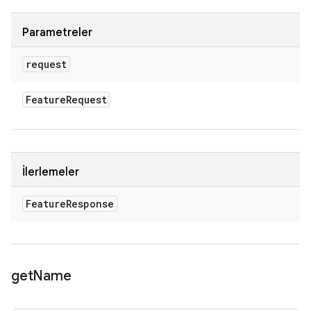
Parametreler
request
Feature
Request
İlerlemeler
Feature
Response
get
Name