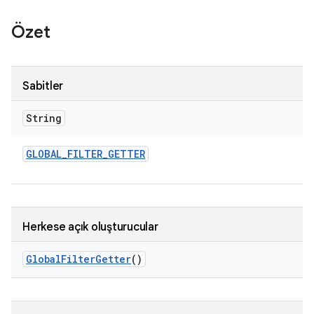
Özet
Sabitler
String
GLOBAL
_
FILTER
_
GETTER
Herkese açık oluşturucular
Global
Filter
Getter
()