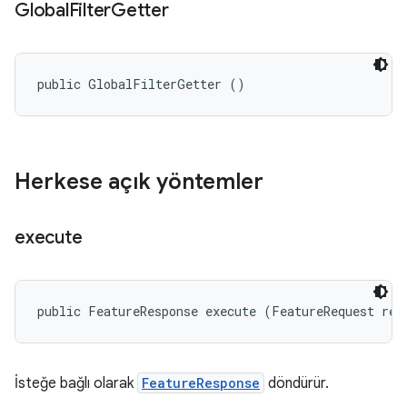
Global
Filter
Getter
public GlobalFilterGetter ()
Herkese açık yöntemler
execute
public FeatureResponse execute (FeatureRequest req
İsteğe bağlı olarak
FeatureResponse
döndürür.