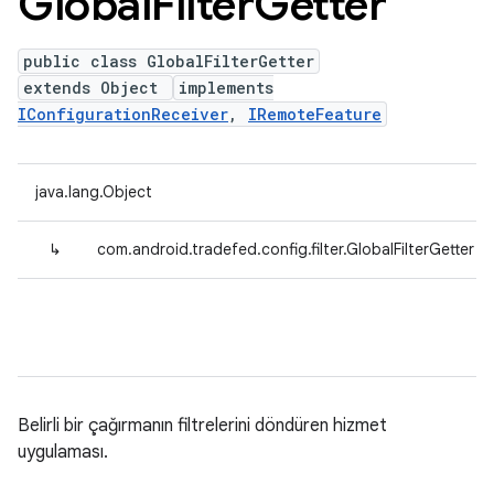
Global
Filter
Getter
public class GlobalFilterGetter
extends Object
implements
IConfigurationReceiver
,
IRemoteFeature
java.lang.Object
↳
com.android.tradefed.config.filter.GlobalFilterGetter
Belirli bir çağırmanın filtrelerini döndüren hizmet
uygulaması.