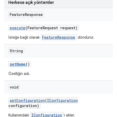
Herkese açık yöntemler
Feature
Response
execute
(Feature
Request request)
FeatureResponse
İsteğe bağlı olarak
döndürür.
String
get
Name
()
Özelliğin adı.
void
set
Configuration
(
IConfiguration
configuration)
IConfiguration
Kullanımdaki
'ı ekler.