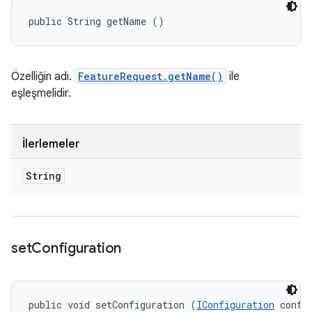
public String getName ()
Özelliğin adı.
FeatureRequest.getName()
ile
eşleşmelidir.
İlerlemeler
String
set
Configuration
public void setConfiguration (
IConfiguration
 confi