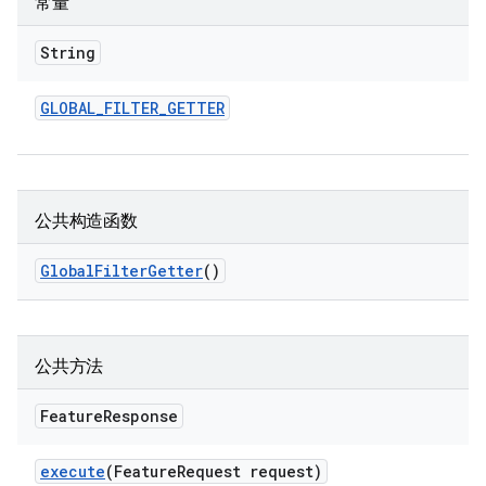
常量
String
GLOBAL
_
FILTER
_
GETTER
公共构造函数
Global
Filter
Getter
()
公共方法
Feature
Response
execute
(Feature
Request request)