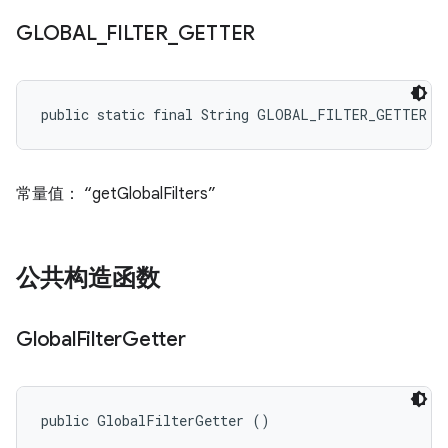
GLOBAL
_
FILTER
_
GETTER
public static final String GLOBAL_FILTER_GETTER
常量值： “getGlobalFilters”
公共构造函数
Global
Filter
Getter
public GlobalFilterGetter ()