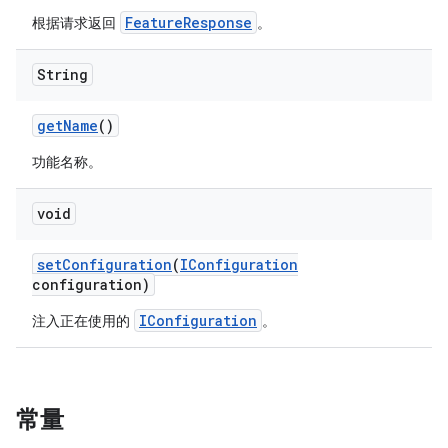
FeatureResponse
根据请求返回
。
String
get
Name
()
功能名称。
void
set
Configuration
(
IConfiguration
configuration)
IConfiguration
注入正在使用的
。
常量