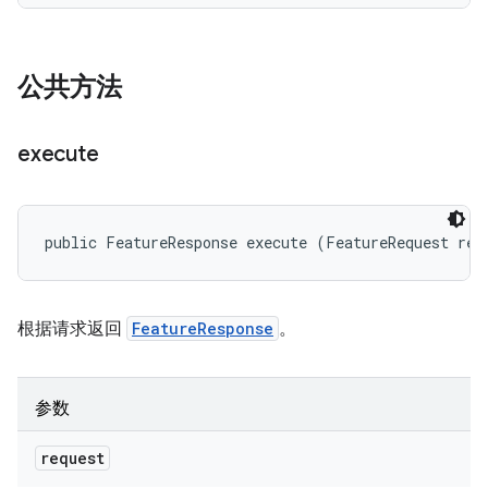
公共方法
execute
public FeatureResponse execute (FeatureRequest req
根据请求返回
FeatureResponse
。
参数
request