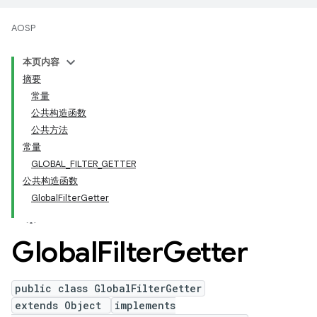
AOSP
本页内容
摘要
常量
公共构造函数
公共方法
常量
GLOBAL_FILTER_GETTER
公共构造函数
GlobalFilterGetter
Global
Filter
Getter
public class GlobalFilterGetter
extends Object
implements