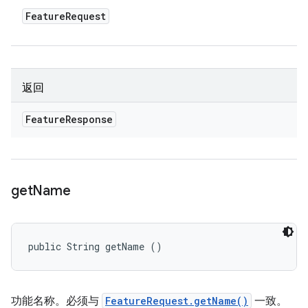
Feature
Request
返回
Feature
Response
get
Name
public String getName ()
功能名称。必须与
FeatureRequest.getName()
一致。