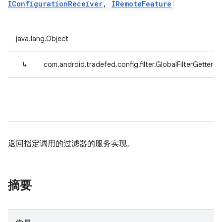
IConfigurationReceiver
,
IRemoteFeature
java.lang.Object
↳
com.android.tradefed.config.filter.GlobalFilterGetter
返回指定调用的过滤器的服务实现。
摘要