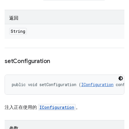
返回
String
set
Configuration
public void setConfiguration (
IConfiguration
 confi
注入正在使用的
IConfiguration
。
参数