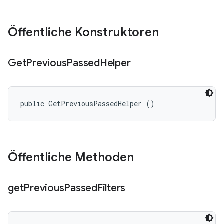
Öffentliche Konstruktoren
Get
Previous
Passed
Helper
public GetPreviousPassedHelper ()
Öffentliche Methoden
get
Previous
Passed
Filters