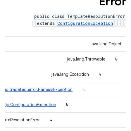
Error
public class TemplateResolutionError
extends
ConfigurationException
java.lang.Object
java.lang.Throwable
↳
java.lang.Exception
↳
roid.tradefed.error.HarnessException
↳
onfig.ConfigurationException
↳
plateResolutionError
↳