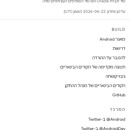
של חברת Oracle ו/או של השותפים העצמאיים שלה.
עדכון אחרון: 2026-06-22 (שעון UTC).
BUILD
מאגר Android
דרישות
להסבר על ההורדה
תצוגה מקדימה של הקודים הבינאריים
גיבוי קושחה
הקודים הבינאריים של מנהל ההתקן
GitHub
המרכז
‎@Android ב-Twitter
‎@AndroidDev ב-Twitter