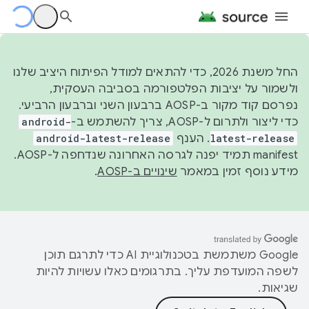
החל משנת 2026, כדי להתאים למודל הפיתוח היציב שלנו
ולשמור על יציבות הפלטפורמה בסביבה העסקית,
נפרסם קוד מקור ב-AOSP ברבעון השני וברבעון הרביעי.
כדי ליצור ולתרום ל-AOSP, צריך להשתמש ב-
android-
latest-release
. הענף
android-latest-release
manifest תמיד יפנה לגרסה האחרונה שנדחפה ל-AOSP.
מידע נוסף זמין במאמר
שינויים ב-AOSP
.
‫Google משתמשת בטכנולוגיית AI כדי לתרגם תוכן
לשפה המועדפת עליך. בתרגומים כאלו עשויות להיות
שגיאות.