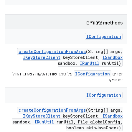
‫methods ציבוריים
IConfiguration
create
Configuration
From
Args
(String[] args
,
IKey
Store
Client
key
Store
Client
,
ISandbox
sandbox
,
IRun
Util
run
Util)
IConfiguration
יוצרים
על סמך שורת הפקודה וארגז החול
שסופקו.
IConfiguration
create
Configuration
From
Args
(String[] args
,
IKey
Store
Client
key
Store
Client
,
ISandbox
sandbox
,
IRun
Util
run
Util
,
File global
Config
,
boolean skip
Java
Check)