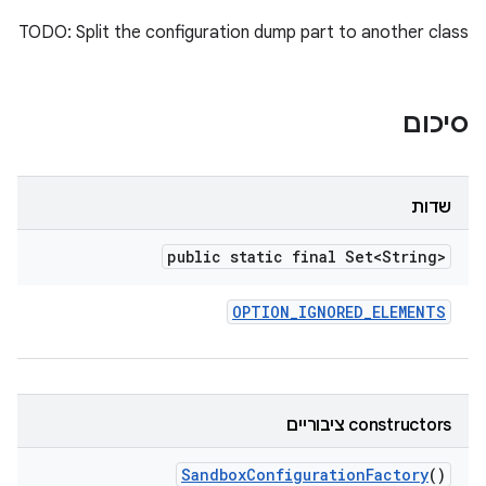
TODO: Split the configuration dump part to another class
סיכום
שדות
public static final Set<String>
OPTION
_
IGNORED
_
ELEMENTS
‫constructors ציבוריים
Sandbox
Configuration
Factory
()