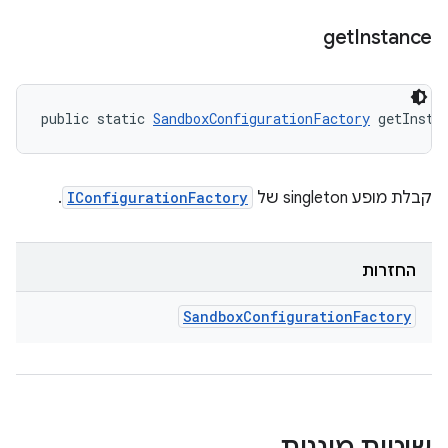
get
Instance
public static 
SandboxConfigurationFactory
 getInsta
קבלת מופע singleton של
IConfigurationFactory
.
החזרות
Sandbox
Configuration
Factory
שיטות מוגנות