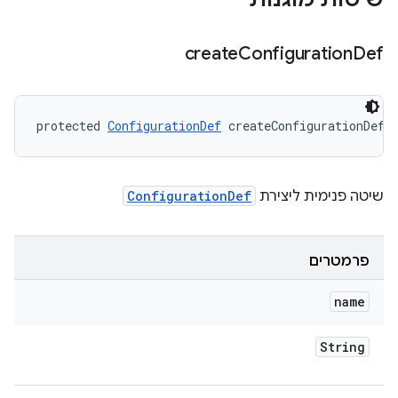
create
Configuration
Def
protected 
ConfigurationDef
 createConfigurationDef 
שיטה פנימית ליצירת
ConfigurationDef
פרמטרים
name
String