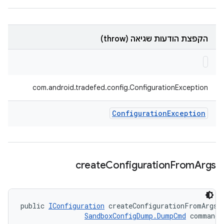
הקפצת הודעות שגיאה (throw)
com.android.tradefed.config.ConfigurationException
Configuration
Exception
create
Configuration
From
Args
public 
IConfiguration
 createConfigurationFromArgs (
SandboxConfigDump.DumpCmd
 command)