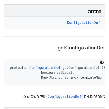
החזרות
Configuration
Def
get
Configuration
Def
protected 
ConfigurationDef
 getConfigurationDef (Str
                boolean isGlobal, 

                Map<String, String> templateMap)
מאחזרים את
ConfigurationDef
של השם שצוין