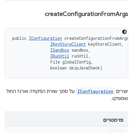
create
Configuration
From
Args
public 
IConfiguration
 createConfigurationFromArgs (
IKeyStoreClient
 keyStoreClient, 

ISandbox
 sandbox, 

IRunUtil
 runUtil, 

                File globalConfig, 

                boolean skipJavaCheck)
יוצרים
IConfiguration
על סמך שורת הפקודה וארגז החול
שסופקו.
פרמטרים