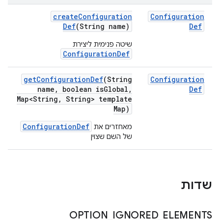
create
Configuration
Configuration
Def
(String name)
Def
שיטה פנימית ליצירת
ConfigurationDef
get
Configuration
Def
(String
Configuration
name
,
boolean is
Global
,
Def
Map<String
,
String> template
Map)
ConfigurationDef
מאחזרים את
של השם שצוין
שדות
OPTION
_
IGNORED
_
ELEMENTS