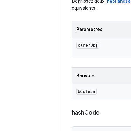
Définissez deux
MapHandle
équivalents.
Paramètres
other
Obj
Renvoie
boolean
hash
Code