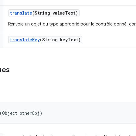
translate
(String value
Text)
Renvoie un objet du type approprié pour le contrôle donné, co
translate
Key
(String key
Text)
ues
 (Object otherObj)