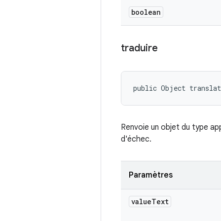
boolean
traduire
public Object transla
Renvoie un objet du type app
d'échec.
Paramètres
value
Text