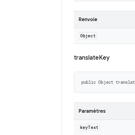
Renvoie
Object
translate
Key
public Object transla
Paramètres
key
Text