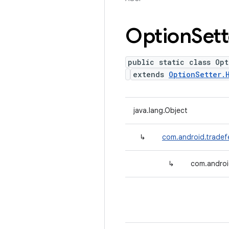
Option
Sett
public static class Opt
extends
OptionSetter.
java.lang.Object
↳
com.android.tradef
↳
com.androi