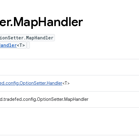
er
.
Map
Handler
ionSetter.MapHandler
Handler
<T>
ed.config.OptionSetter.Handler
<T>
d.tradefed.config.OptionSetter.MapHandler