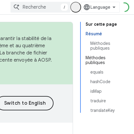
/
Sur cette page
Résumé
antir la stabilité de la
Méthodes
ème et au quatrième
publiques
 La branche de fichier
Méthodes
récente envoyée à AOSP.
publiques
equals
hashCode
isMap
traduire
translateKey