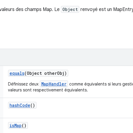
 valeurs des champs Map. Le
Object
renvoyé est un MapEntr
equals
(Object other
Obj)
MapHandler
Définissez deux
comme équivalents si leurs gesti
valeurs sont respectivement équivalents.
hash
Code
()
is
Map
()