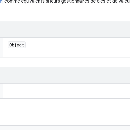
r
comme équivalents si leurs gestionnaires de clés et de vale
Object