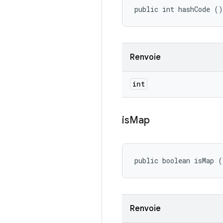
public int hashCode ()
Renvoie
int
is
Map
public boolean isMap (
Renvoie