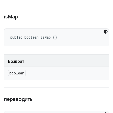
is
Map
public boolean isMap ()
Возврат
boolean
переводить