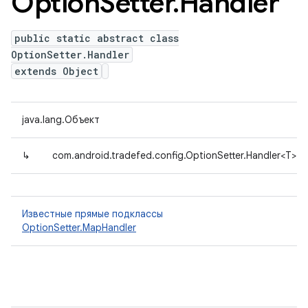
Option
Setter
.
Handler
public static abstract class
OptionSetter.Handler
extends Object
java.lang.Объект
↳
com.android.tradefed.config.OptionSetter.Handler<T>
Известные прямые подклассы
OptionSetter.MapHandler