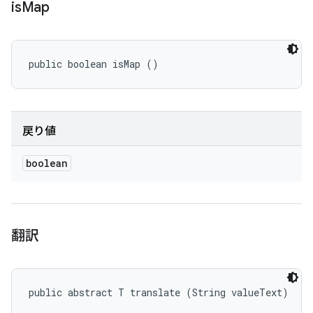
is
Map
public boolean isMap ()
戻り値
boolean
翻訳
public abstract T translate (String valueText)