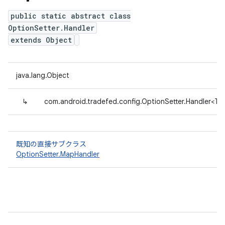
public static abstract class
OptionSetter.Handler
extends Object
java.lang.Object
↳
com.android.tradefed.config.OptionSetter.Handler<T>
既知の直接サブクラス
OptionSetter.MapHandler