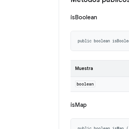
is
Boolean
public boolean isBoole
Muestra
boolean
is
Map
public boolean isMap (