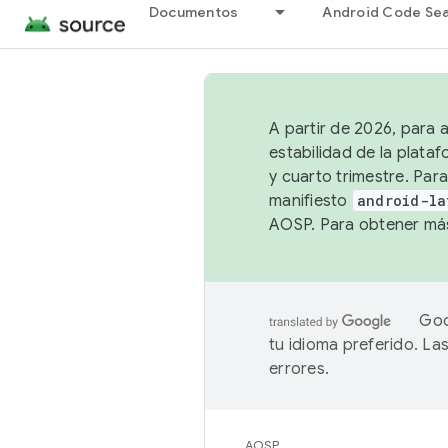
Documentos
Android Code Se
A partir de 2026, para 
estabilidad de la plata
y cuarto trimestre. Para
manifiesto
android-la
AOSP. Para obtener más
Goo
tu idioma preferido. L
errores.
AOSP