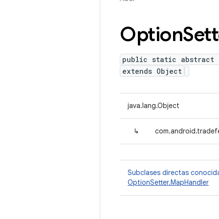
Option
Sett
public static abstract 
extends Object
java.lang.Object
↳
com.android.tradef
Subclases directas conocid
OptionSetter.MapHandler