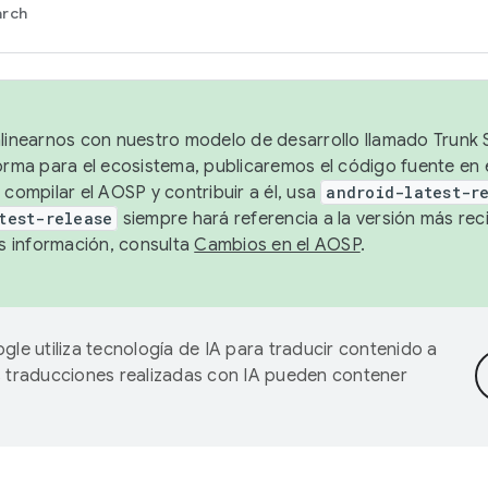
arch
alinearnos con nuestro modelo de desarrollo llamado Trunk S
forma para el ecosistema, publicaremos el código fuente en
 compilar el AOSP y contribuir a él, usa
android-latest-r
test-release
siempre hará referencia a la versión más reci
 información, consulta
Cambios en el AOSP
.
gle utiliza tecnología de IA para traducir contenido a
as traducciones realizadas con IA pueden contener