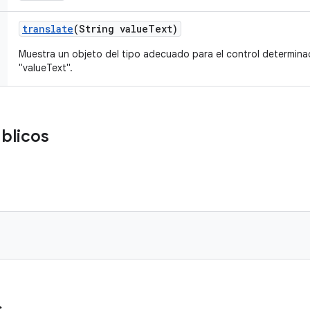
translate
(String value
Text)
Muestra un objeto del tipo adecuado para el control determin
"valueText".
blicos
s