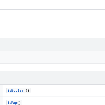
is
Boolean
()
is
Map
()