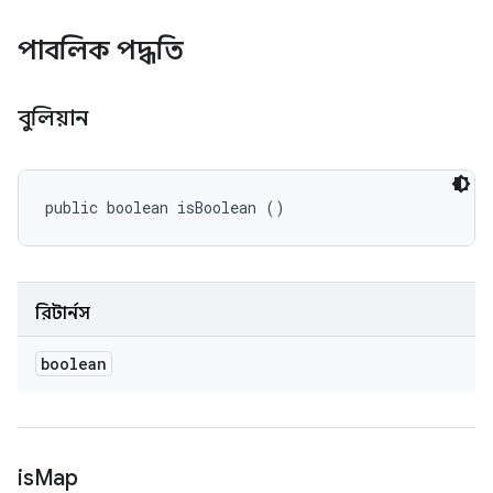
পাবলিক পদ্ধতি
বুলিয়ান
public boolean isBoolean ()
রিটার্নস
boolean
is
Map