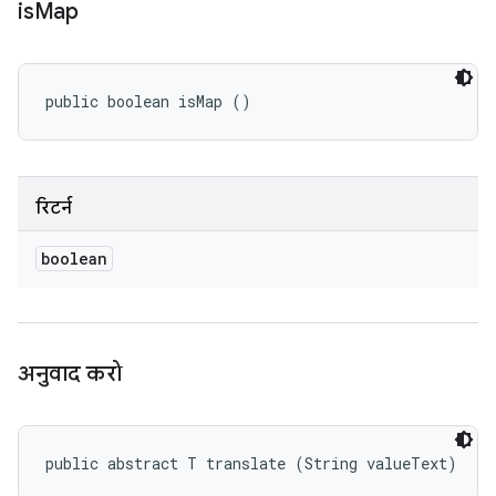
is
Map
public boolean isMap ()
रिटर्न
boolean
अनुवाद करो
public abstract T translate (String valueText)