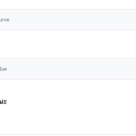
urce
lue
รณะ