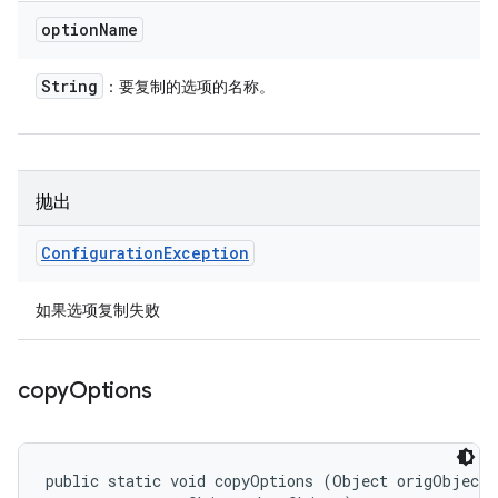
option
Name
String
：要复制的选项的名称。
抛出
Configuration
Exception
如果选项复制失败
copy
Options
public static void copyOptions (Object origObject, 