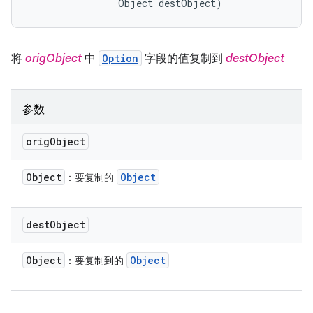
                Object destObject)
将
origObject
中
Option
字段的值复制到
destObject
参数
orig
Object
Object
Object
：要复制的
dest
Object
Object
Object
：要复制到的