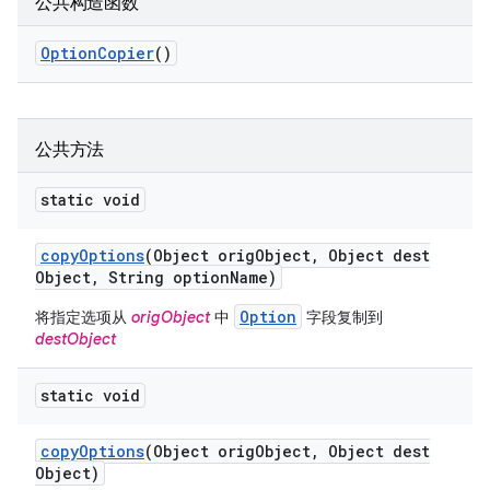
公共构造函数
Option
Copier
()
公共方法
static void
copy
Options
(Object orig
Object
,
Object dest
Object
,
String option
Name)
Option
将指定选项从
origObject
中
字段复制到
destObject
static void
copy
Options
(Object orig
Object
,
Object dest
Object)