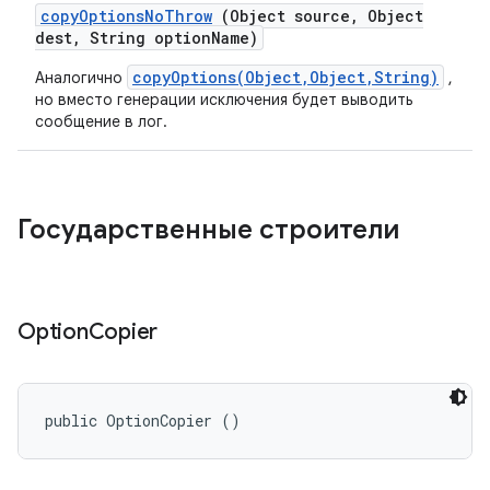
copy
Options
No
Throw
(Object source
,
Object
dest
,
String option
Name)
copyOptions(Object,Object,String)
Аналогично
,
но вместо генерации исключения будет выводить
сообщение в лог.
Государственные строители
Option
Copier
public OptionCopier ()