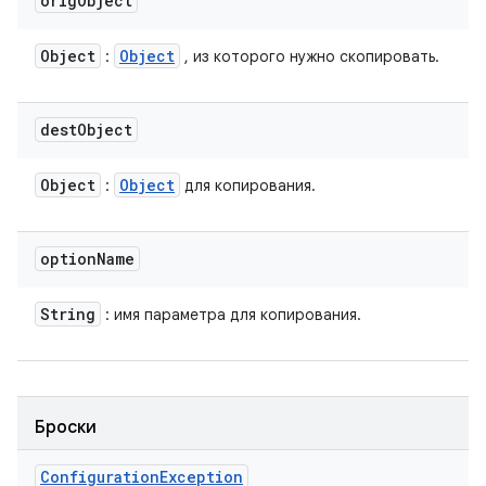
orig
Object
Object
Object
:
, из которого нужно скопировать.
dest
Object
Object
Object
:
для копирования.
option
Name
String
: имя параметра для копирования.
Броски
Configuration
Exception