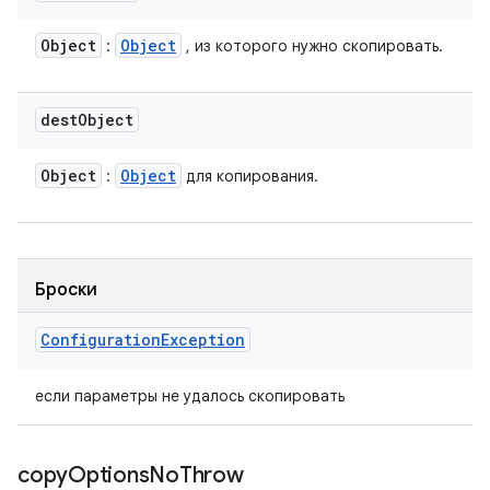
Object
Object
:
, из которого нужно скопировать.
dest
Object
Object
Object
:
для копирования.
Броски
Configuration
Exception
если параметры не удалось скопировать
copy
Options
No
Throw