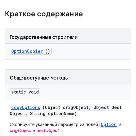
Краткое содержание
Государственные строители
Option
Copier
()
Общедоступные методы
static void
copy
Options
(Object orig
Object
,
Object dest
Object
,
String option
Name)
Option
Скопируйте указанный параметр из полей
в
origObject
в
destObject