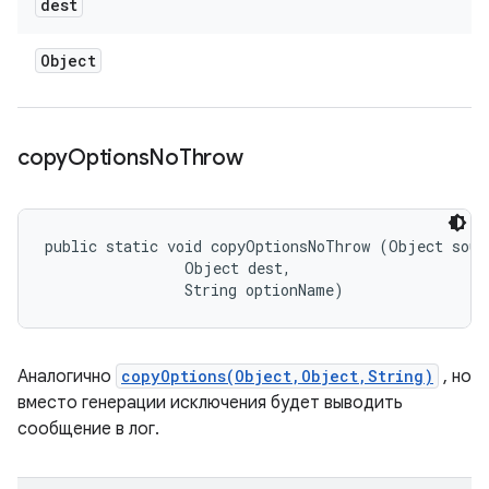
dest
Object
copy
Options
No
Throw
public static void copyOptionsNoThrow (Object sourc
                Object dest, 

                String optionName)
Аналогично
copyOptions(Object,Object,String)
, но
вместо генерации исключения будет выводить
сообщение в лог.