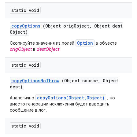
static void
copy
Options
(Object orig
Object
,
Object dest
Object)
Option
Скопируйте значения из полей
в объекте
origObject
в
destObject
static void
copy
Options
No
Throw
(Object source
,
Object
dest)
copyOptions(Object,Object)
Аналогично
, но
вместо генерации исключения будет выводить
сообщение в лог.
static void