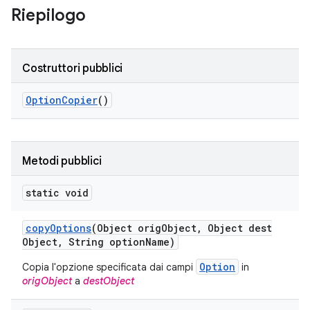
Riepilogo
Costruttori pubblici
Option
Copier
()
Metodi pubblici
static void
copy
Options
(Object orig
Object
,
Object dest
Object
,
String option
Name)
Option
Copia l'opzione specificata dai campi
in
origObject
a
destObject