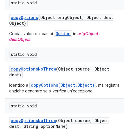
static void
copy
Options
(Object orig
Object
,
Object dest
Object)
Option
Copia i valori dai campi
in
origObject
a
destObject
static void
copy
Options
No
Throw
(Object source
,
Object
dest)
copyOptions(Object,Object)
Identico a
, ma registra
anziché generare se si verifica un'eccezione.
static void
copy
Options
No
Throw
(Object source
,
Object
dest
,
String option
Name)