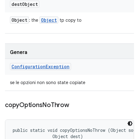
dest
Object
Object
Object
: the
tp copy to
Genera
Configuration
Exception
se le opzioni non sono state copiate
copy
Options
No
Throw
public static void copyOptionsNoThrow (Object sourc
                Object dest)