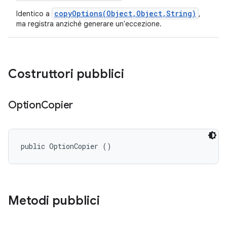
copyOptions(Object,Object,String)
Identico a
,
ma registra anziché generare un'eccezione.
Costruttori pubblici
Option
Copier
public OptionCopier ()
Metodi pubblici