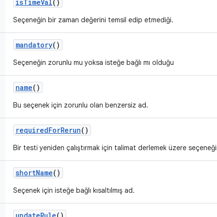
is
Time
Val
()
Seçeneğin bir zaman değerini temsil edip etmediği.
mandatory
()
Seçeneğin zorunlu mu yoksa isteğe bağlı mı olduğu
name
()
Bu seçenek için zorunlu olan benzersiz ad.
required
For
Rerun
()
Bir testi yeniden çalıştırmak için talimat derlemek üzere seçeneğ
short
Name
()
Seçenek için isteğe bağlı kısaltılmış ad.
update
Rule
()