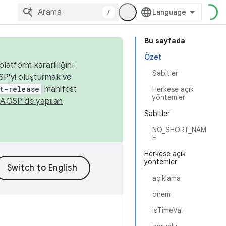
/
Bu sayfada
Özet
latform kararlılığını
Sabitler
SP'yi oluşturmak ve
t-release
manifest
Herkese açık
yöntemler
n
AOSP'de yapılan
Sabitler
NO_SHORT_NAM
E
Herkese açık
yöntemler
açıklama
önem
isTimeVal