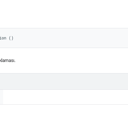
ion ()
klaması.