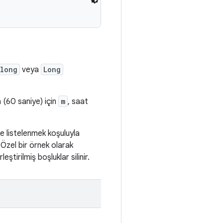
long
veya
Long
a (60 saniye) için
m
, saat
e listelenmek koşuluyla
 Özel bir örnek olarak
tirilmiş boşluklar silinir.