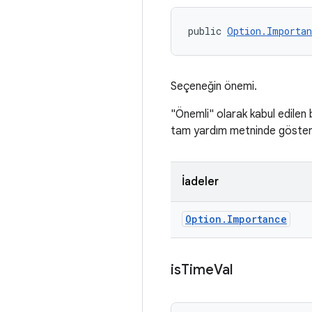
public 
Option.Importan
Seçeneğin önemi.
"Önemli" olarak kabul edilen b
tam yardım metninde gösteril
İadeler
Option
.
Importance
is
Time
Val