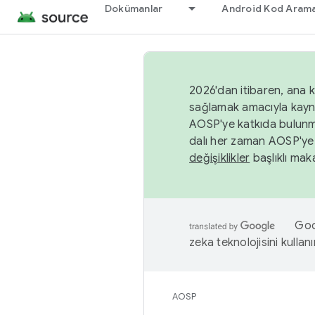
Dokümanlar
Android Kod Arama
2026'dan itibaren, ana k
sağlamak amacıyla kayn
AOSP'ye katkıda bulunm
dalı her zaman AOSP'ye 
değişiklikler
başlıklı maka
Goog
zeka teknolojisini kullanı
AOSP