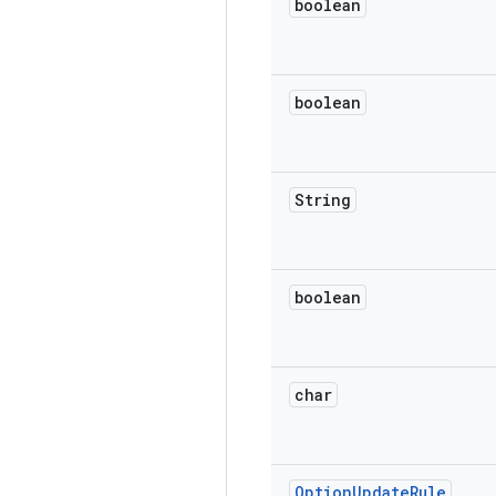
boolean
boolean
String
boolean
char
Option
Update
Rule