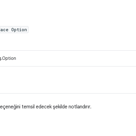
face Option
g.Option
eçeneğini temsil edecek şekilde notlandırır.