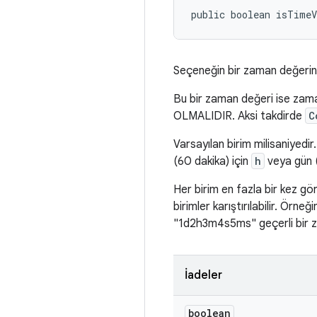
public boolean isTime
Seçeneğin bir zaman değerini
Bu bir zaman değeri ise zaman
OLMALIDIR
. Aksi takdirde
C
Varsayılan birim milisaniyedi
(60 dakika) için
h
veya gün (
Her birim en fazla bir kez gö
birimler karıştırılabilir. Örneği
"1d2h3m4s5ms" geçerli bir zam
İadeler
boolean