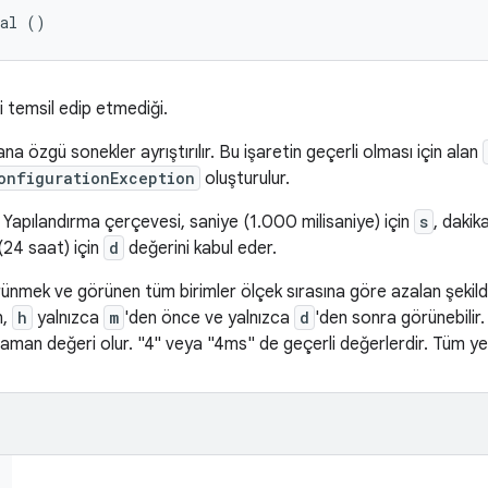
Val ()
 temsil edip etmediği.
a özgü sonekler ayrıştırılır. Bu işaretin geçerli olması için alan
onfigurationException
oluşturulur.
r. Yapılandırma çerçevesi, saniye (1.000 milisaniye) için
s
, dakik
24 saat) için
d
değerini kabul eder.
rünmek ve görünen tüm birimler ölçek sırasına göre azalan şekild
n,
h
yalnızca
m
'den önce ve yalnızca
d
'den sonra görünebilir.
an değeri olur. "4" veya "4ms" de geçerli değerlerdir. Tüm yerleş