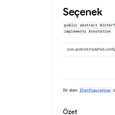
Seçenek
public abstract @inter
implements Annotation
com.android.tradefed.confi
Bir alanı
IConfiguration
s
Özet