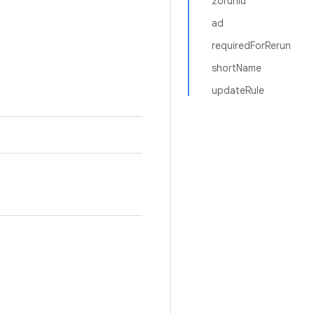
zorunlu
ad
requiredForRerun
shortName
updateRule