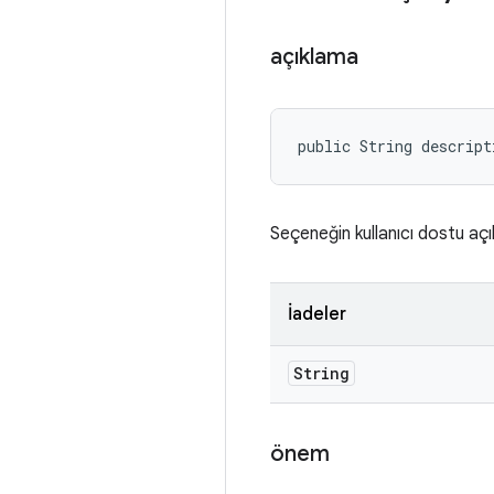
açıklama
public String descript
Seçeneğin kullanıcı dostu açı
İadeler
String
önem