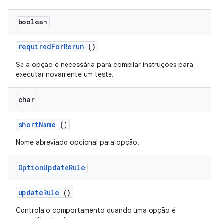
boolean
required
For
Rerun
()
Se a opção é necessária para compilar instruções para
executar novamente um teste.
char
short
Name
()
Nome abreviado opcional para opção.
Option
Update
Rule
update
Rule
()
Controla o comportamento quando uma opção é