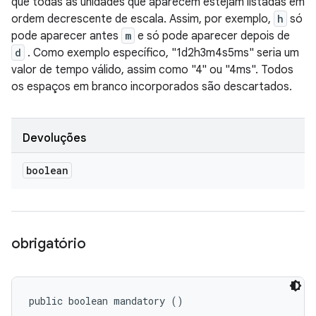
que todas as unidades que aparecem estejam listadas em
ordem decrescente de escala. Assim, por exemplo,
h
só
pode aparecer antes
m
e só pode aparecer depois de
d
. Como exemplo específico, "1d2h3m4s5ms" seria um
valor de tempo válido, assim como "4" ou "4ms". Todos
os espaços em branco incorporados são descartados.
Devoluções
boolean
obrigatório
public boolean mandatory ()