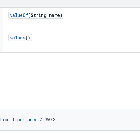
value
Of
(String name)
values
()
tion.Importance
 ALWAYS