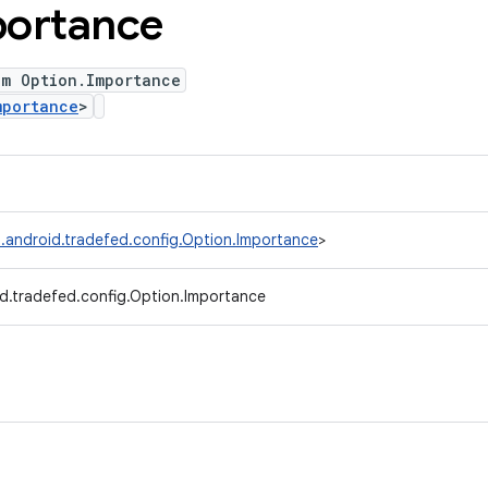
ortance
um Option.Importance
mportance
>
.android.tradefed.config.Option.Importance
>
d.tradefed.config.Option.Importance