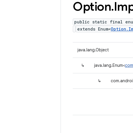
Option
.
Imp
public static final en
extends Enum<
Option.I
java.lang.Object
↳
java.lang.Enum<
com
↳
com.androi