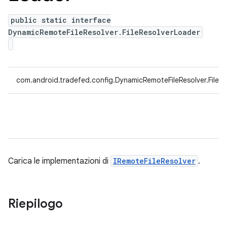
public static interface
DynamicRemoteFileResolver.FileResolverLoader
com.android.tradefed.config.DynamicRemoteFileResolver.FileR
Carica le implementazioni di
IRemoteFileResolver
.
Riepilogo