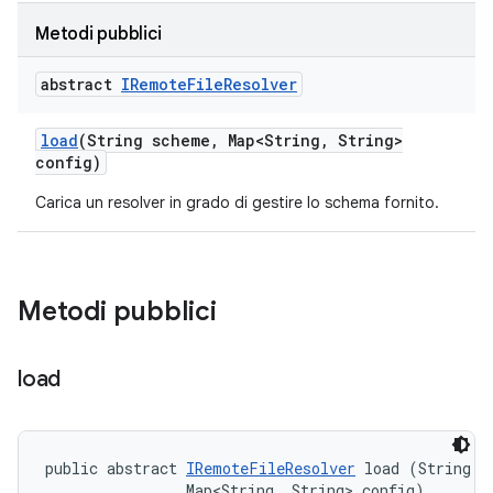
Metodi pubblici
abstract
IRemote
File
Resolver
load
(String scheme
,
Map<String
,
String>
config)
Carica un resolver in grado di gestire lo schema fornito.
Metodi pubblici
load
public abstract 
IRemoteFileResolver
 load (String sc
                Map<String, String> config)