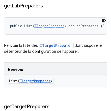
get
Lab
Preparers
public List<
ITargetPreparer
> getLabPreparers ()
Renvoie la liste des
ITargetPreparer
dont dispose le
détenteur de la configuration de l'appareil.
Renvoie
List<
ITarget
Preparer
>
get
Target
Preparers