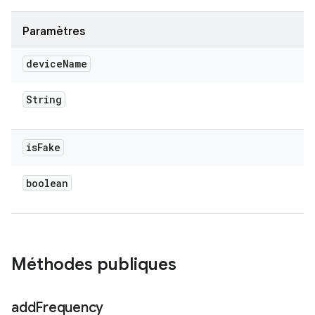
Paramètres
device
Name
String
is
Fake
boolean
Méthodes publiques
add
Frequency