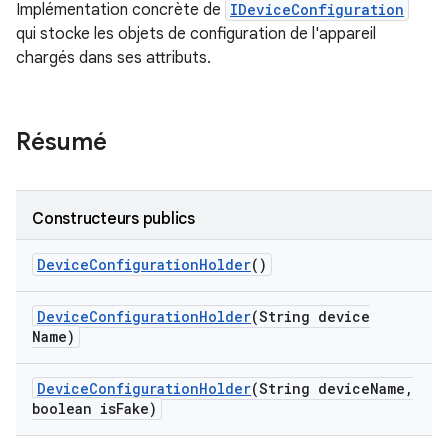
Implémentation concrète de
IDeviceConfiguration
qui stocke les objets de configuration de l'appareil
chargés dans ses attributs.
Résumé
Constructeurs publics
Device
Configuration
Holder
()
Device
Configuration
Holder
(String device
Name)
Device
Configuration
Holder
(String device
Name
,
boolean is
Fake)