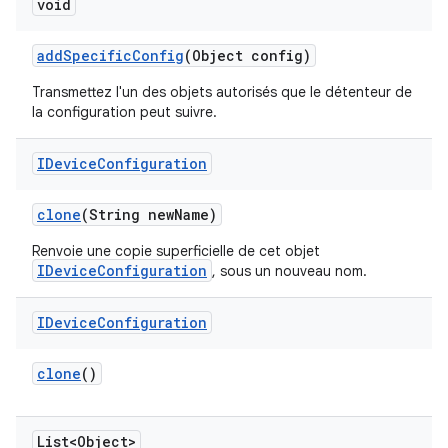
void
add
Specific
Config
(Object config)
Transmettez l'un des objets autorisés que le détenteur de
la configuration peut suivre.
IDevice
Configuration
clone
(String new
Name)
Renvoie une copie superficielle de cet objet
IDeviceConfiguration
, sous un nouveau nom.
IDevice
Configuration
clone
()
List<Object>