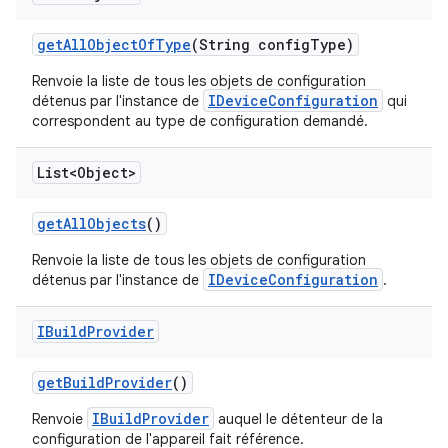
get
All
Object
Of
Type
(String config
Type)
Renvoie la liste de tous les objets de configuration
IDeviceConfiguration
détenus par l'instance de
qui
correspondent au type de configuration demandé.
List<Object>
get
All
Objects
()
Renvoie la liste de tous les objets de configuration
IDeviceConfiguration
détenus par l'instance de
.
IBuild
Provider
get
Build
Provider
()
IBuildProvider
Renvoie
auquel le détenteur de la
configuration de l'appareil fait référence.