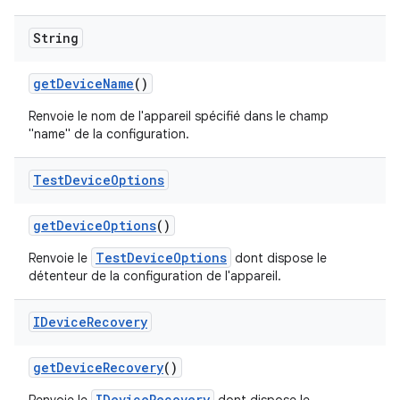
String
get
Device
Name
()
Renvoie le nom de l'appareil spécifié dans le champ
"name" de la configuration.
Test
Device
Options
get
Device
Options
()
TestDeviceOptions
Renvoie le
dont dispose le
détenteur de la configuration de l'appareil.
IDevice
Recovery
get
Device
Recovery
()
IDeviceRecovery