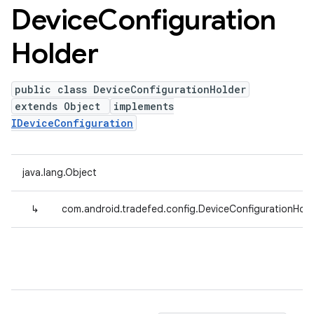
Device
Configuration
Holder
public class DeviceConfigurationHolder
extends Object
implements
IDeviceConfiguration
java.lang.Object
↳
com.android.tradefed.config.DeviceConfigurationHold