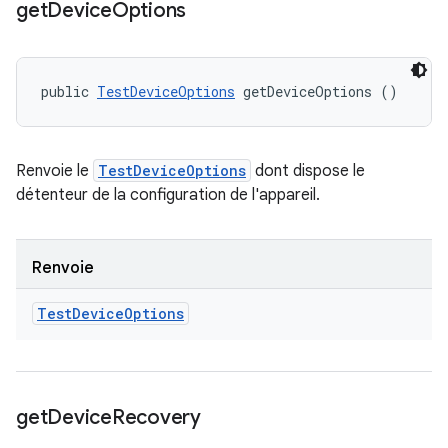
get
Device
Options
public 
TestDeviceOptions
 getDeviceOptions ()
Renvoie le
TestDeviceOptions
dont dispose le
détenteur de la configuration de l'appareil.
Renvoie
Test
Device
Options
get
Device
Recovery