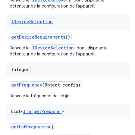
Renvoie le
dont dispose le
détenteur de la configuration de l'appareil.
IDevice
Selection
get
Device
Requirements
()
IDeviceSelection
Renvoie le
dont dispose le
détenteur de la configuration de l'appareil.
Integer
get
Frequency
(Object config)
Renvoie la fréquence de l'objet.
List<
ITarget
Preparer
>
get
Lab
Preparers
()