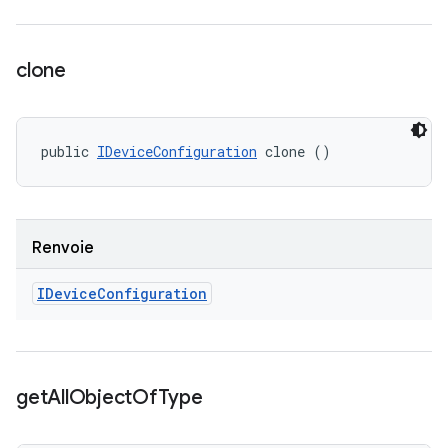
clone
public 
IDeviceConfiguration
 clone ()
Renvoie
IDevice
Configuration
get
All
Object
Of
Type