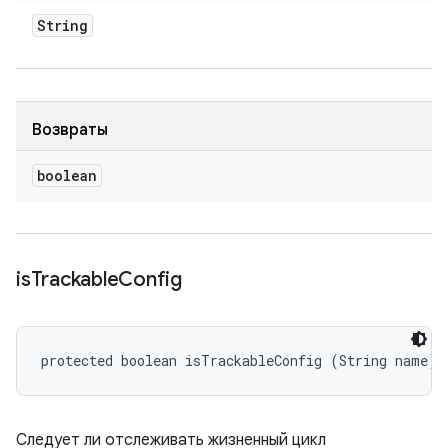
String
Возвраты
boolean
is
Trackable
Config
protected boolean isTrackableConfig (String name)
Следует ли отслеживать жизненный цикл