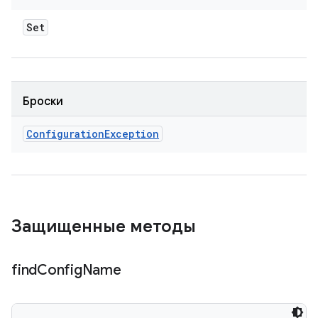
Set
Броски
Configuration
Exception
Защищенные методы
find
Config
Name