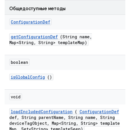
Общедоступные методы
Configuration
Def
get
Configuration
Def
(String name
,
Map<String
,
String> template
Map)
boolean
is
Global
Config
()
void
load
Included
Configuration
(
Configuration
Def
def
,
String parent
Name
,
String name
,
String
device
Tag
Object
,
Map<String
,
String> template
Map
,
Set<String> template
Seen)