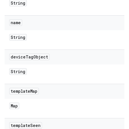
String
name
String
device
Tag
Object
String
template
Map
Map
template
Seen