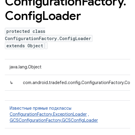
Configuration
Factory
.
Config
Loader
protected class
ConfigurationFactory.ConfigLoader
extends Object
java.lang.Object
↳
com.android.tradefed.config.ConfigurationFactory.Conf
Известные прямые подклассы
ConfigurationFactory.ExceptionLoader
,
GCSConfigurationFactory.GCSConfigLoader