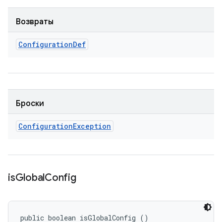
Возвраты
Configuration
Def
Броски
Configuration
Exception
is
Global
Config
public boolean isGlobalConfig ()