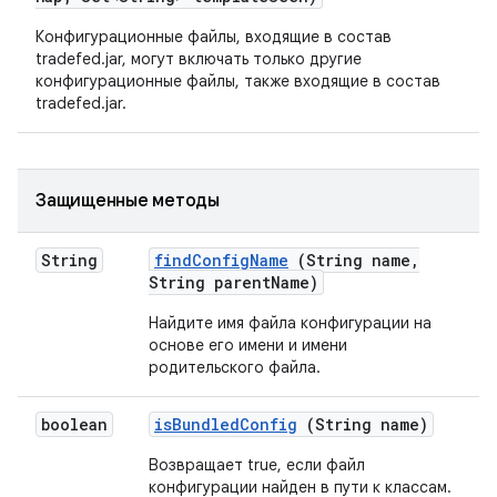
Конфигурационные файлы, входящие в состав
tradefed.jar, могут включать только другие
конфигурационные файлы, также входящие в состав
tradefed.jar.
Защищенные методы
String
find
Config
Name
(String name
,
String parent
Name)
Найдите имя файла конфигурации на
основе его имени и имени
родительского файла.
boolean
is
Bundled
Config
(String name)
Возвращает true, если файл
конфигурации найден в пути к классам.