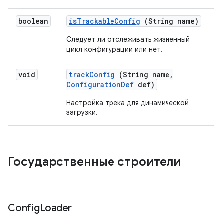
boolean
is
Trackable
Config
(String name)
Следует ли отслеживать жизненный
цикл конфигурации или нет.
void
track
Config
(String name
,
Configuration
Def
def)
Настройка трека для динамической
загрузки.
Государственные строители
Config
Loader