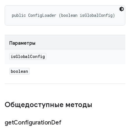
public ConfigLoader (boolean isGlobalConfig)
Параметры
is
Global
Config
boolean
Общедоступные методы
get
Configuration
Def