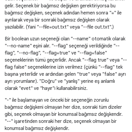
gelir. Seçenek bir bağımsız değişken gerektiriyorsa bu
bağımsız değişken, seçenek adından hemen sonra "=" ile
ayrılarak veya bir sonraki bağımsız değişken olarak
yazılabilir. (Yani "--file=out.txt" veya "--file out.txt".)
Bir boolean uzun seçeneği olan "--name" otomatik olarak
"--no-name" eşini alır. "--flag" seçeneği verildiğinde "--
flag", "--no-flag", "--flag=true" ve "--flag=false"
seçeneklerinin tümü geçerlidir. Ancak "--flag true" veya "--
flag false" seçeneklerine izin verilmez (çünkü "--flag" tek
başına yeterlidir ve ardından gelen "true" veya "false" ayrı
ayrı yorumlanır). "Doğru" ve "yanlış" yerine eş anlamlı
olarak "evet" ve "hayır"ı kullanabilirsiniz.
"-" ile başlamayan ve önceki bir seçeneğin zorunlu
bağımsız değişkeni olmayan her dize, sonraki tüm dizeler
gibi, seçenek olmayan bir konumsal bağımsız değişkendir.
"--" işaretinden sonraki her dize, seçenek olmayan bir
konumsal bağımsız değişkendir.