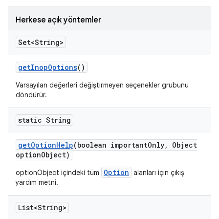
Herkese açık yöntemler
Set<String>
get
Inop
Options
()
Varsayılan değerleri değiştirmeyen seçenekler grubunu
döndürür.
static String
get
Option
Help
(boolean important
Only
,
Object
option
Object)
Option
optionObject içindeki tüm
alanları için çıkış
yardım metni.
List<String>