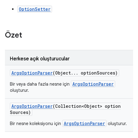
OptionSetter
Özet
Herkese açık oluşturucular
Args
Option
Parser
(Object
.
.
.
option
Sources)
ArgsOptionParser
Bir veya daha fazla nesne için
oluşturur.
Args
Option
Parser
(Collection<Object> option
Sources)
ArgsOptionParser
Bir nesne koleksiyonu için
oluşturur.