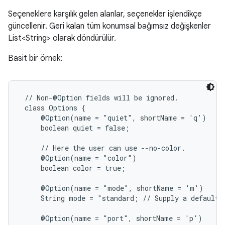
Seçeneklere karşılık gelen alanlar, seçenekler işlendikçe
güncellenir. Geri kalan tüm konumsal bağımsız değişkenler
List<String> olarak döndürülür.
Basit bir örnek:
 // Non-@Option fields will be ignored.

 class Options {

     @Option(name = "quiet", shortName = 'q')

     boolean quiet = false;

     // Here the user can use --no-color.

     @Option(name = "color")

     boolean color = true;

     @Option(name = "mode", shortName = 'm')

     String mode = "standard; // Supply a default j
     @Option(name = "port", shortName = 'p')
