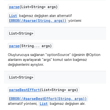
parse
(List<String> args)
List
bağımsız değişken alan alternatif
ERROR(/#parse(String. args))
yöntemi
List<String>
parse
(String
.
.
.
args)
Oluşturucuya sağlanan "optionSource" öğesinin @Option
alanlarını ayarlayarak "args" komut satırı bağımsız
değişkenlerini ayrıştırır.
List<String>
parse
Best
Effort
(List<String> args)
ERROR(/#parseBestEffort(String. args))
List
alternatif yöntemi,
bağımsız değişken alır.