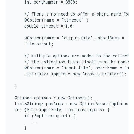
     int portNumber = 8888;

     // There's no need to offer a short name for r
     @Option(name = "timeout" )

     double timeout = 1.0;

     @Option(name = "output-file", shortName = 'o'
     File output;

     // Multiple options are added to the collectio
     // The collection field itself must be non-nul
     @Option(name = "input-file", shortName = 'i')
     List<File> inputs = new ArrayList<File>();

 }

 Options options = new Options();

 List<String> posArgs = new OptionParser(options).
 for (File inputFile : options.inputs) {

     if (!options.quiet) {

        ...

     }

     ...
