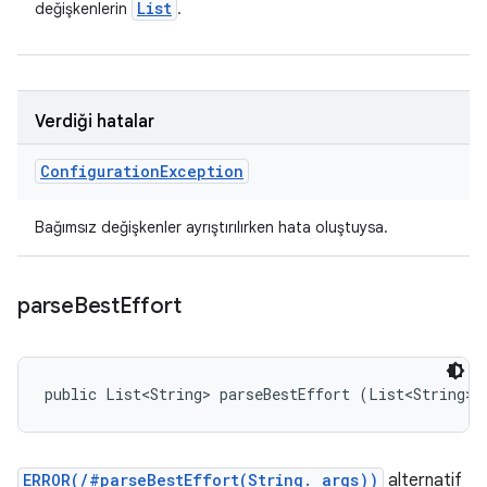
List
değişkenlerin
.
Verdiği hatalar
Configuration
Exception
Bağımsız değişkenler ayrıştırılırken hata oluştuysa.
parse
Best
Effort
public List<String> parseBestEffort (List<String> 
ERROR(/#parseBestEffort(String. args))
alternatif