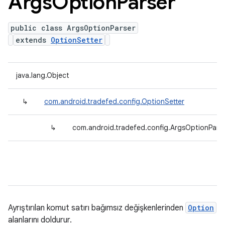
Args
Option
Parser
public class ArgsOptionParser
extends
OptionSetter
java.lang.Object
↳
com.android.tradefed.config.OptionSetter
↳
com.android.tradefed.config.ArgsOptionPars
Ayrıştırılan komut satırı bağımsız değişkenlerinden
Option
alanlarını doldurur.