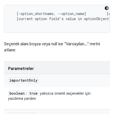
   [-option_shortname, --option_name]          [opt
   [current option field's value in optionObject]

Seçenek alanı boşsa veya null ise "Varsayılan..." metni
atlanır.
Parametreler
important
Only
boolean
true
:
yalnızca önemli seçenekler için
yazdırma yardımı