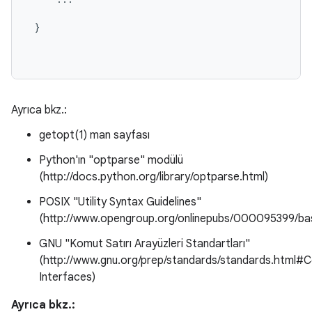
 }

Ayrıca bkz.:
getopt(1) man sayfası
Python'ın "optparse" modülü
(http://docs.python.org/library/optparse.html)
POSIX "Utility Syntax Guidelines"
(http://www.opengroup.org/onlinepubs/000095399/b
GNU "Komut Satırı Arayüzleri Standartları"
(http://www.gnu.org/prep/standards/standards.htm
Interfaces)
Ayrıca bkz.: