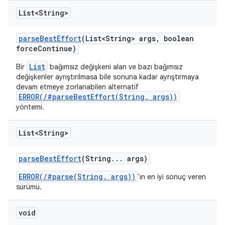
List<String>
parse
Best
Effort
(List<String> args
,
boolean
force
Continue)
List
Bir
bağımsız değişkeni alan ve bazı bağımsız
değişkenler ayrıştırılmasa bile sonuna kadar ayrıştırmaya
devam etmeye zorlanabilen alternatif
ERROR(/#parseBestEffort(String. args))
yöntemi.
List<String>
parse
Best
Effort
(String
.
.
.
args)
ERROR(/#parse(String. args))
'ın en iyi sonuç veren
sürümü.
void