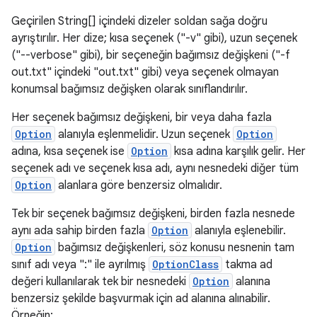
Geçirilen String[] içindeki dizeler soldan sağa doğru
ayrıştırılır. Her dize; kısa seçenek ("-v" gibi), uzun seçenek
("--verbose" gibi), bir seçeneğin bağımsız değişkeni ("-f
out.txt" içindeki "out.txt" gibi) veya seçenek olmayan
konumsal bağımsız değişken olarak sınıflandırılır.
Her seçenek bağımsız değişkeni, bir veya daha fazla
Option
alanıyla eşlenmelidir. Uzun seçenek
Option
adına, kısa seçenek ise
Option
kısa adına karşılık gelir. Her
seçenek adı ve seçenek kısa adı, aynı nesnedeki diğer tüm
Option
alanlara göre benzersiz olmalıdır.
Tek bir seçenek bağımsız değişkeni, birden fazla nesnede
aynı ada sahip birden fazla
Option
alanıyla eşlenebilir.
Option
bağımsız değişkenleri, söz konusu nesnenin tam
sınıf adı veya ":" ile ayrılmış
OptionClass
takma ad
değeri kullanılarak tek bir nesnedeki
Option
alanına
benzersiz şekilde başvurmak için ad alanına alınabilir.
Örneğin: