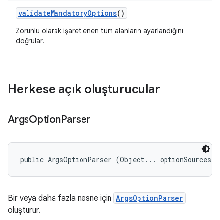
validate
Mandatory
Options
()
Zorunlu olarak işaretlenen tüm alanların ayarlandığını
doğrular.
Herkese açık oluşturucular
Args
Option
Parser
public ArgsOptionParser (Object... optionSources)
Bir veya daha fazla nesne için
ArgsOptionParser
oluşturur.