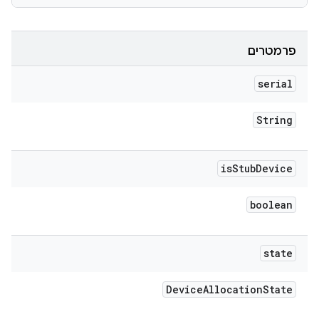
פרמטרים
serial
String
is
Stub
Device
boolean
state
Device
Allocation
State