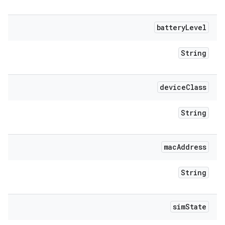
battery
Level
String
device
Class
String
mac
Address
String
sim
State