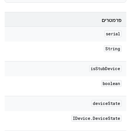
פרמטרים
serial
String
is
Stub
Device
boolean
device
State
IDevice
.
Device
State