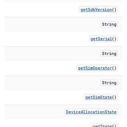
get
Sdk
Version
()
String
get
Serial
()
String
get
Sim
Operator
()
String
get
Sim
State
()
Device
Allocation
State
get
State
()