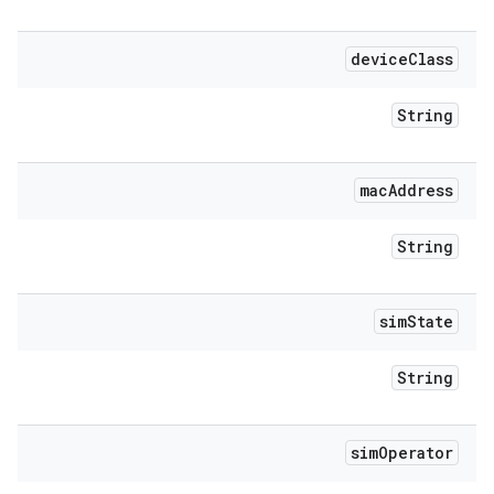
device
Class
String
mac
Address
String
sim
State
String
sim
Operator