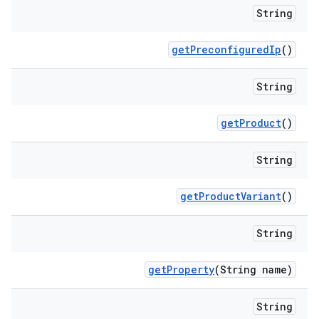
String
get
Preconfigured
Ip
()
String
get
Product
()
String
get
Product
Variant
()
String
get
Property
(String name)
String