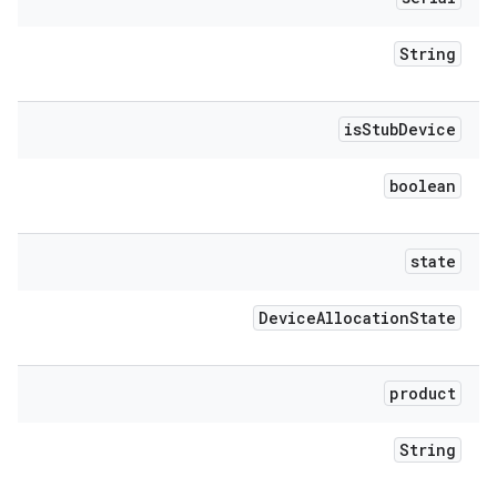
String
is
Stub
Device
boolean
state
Device
Allocation
State
product
String