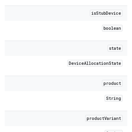
is
Stub
Device
boolean
state
Device
Allocation
State
product
String
product
Variant