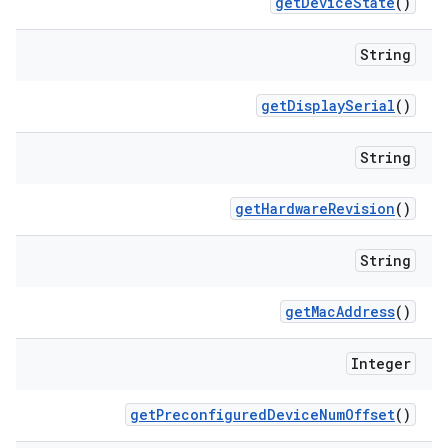
get
Device
State
()
String
get
Display
Serial
()
String
get
Hardware
Revision
()
String
get
Mac
Address
()
Integer
get
Preconfigured
Device
Num
Offset
()