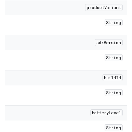
product
Variant
String
sdk
Version
String
build
Id
String
battery
Level
String