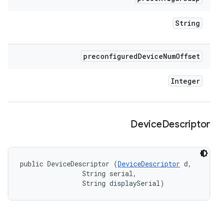
String
preconfigured
Device
Num
Offset
Integer
Device
Descriptor
public DeviceDescriptor (
DeviceDescriptor
 d, 

                String serial, 

                String displaySerial)