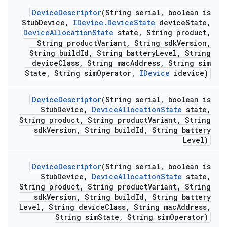
Device
Descriptor
(String serial
,
boolean is
Stub
Device
,
IDevice
.
Device
State
device
State
,
Device
Allocation
State
state
,
String product
,
String product
Variant
,
String sdk
Version
,
String build
Id
,
String battery
Level
,
String
device
Class
,
String mac
Address
,
String sim
State
,
String sim
Operator
,
IDevice
idevice)
Device
Descriptor
(String serial
,
boolean is
Stub
Device
,
Device
Allocation
State
state
,
String product
,
String product
Variant
,
String
sdk
Version
,
String build
Id
,
String battery
Level)
Device
Descriptor
(String serial
,
boolean is
Stub
Device
,
Device
Allocation
State
state
,
String product
,
String product
Variant
,
String
sdk
Version
,
String build
Id
,
String battery
Level
,
String device
Class
,
String mac
Address
,
String sim
State
,
String sim
Operator)