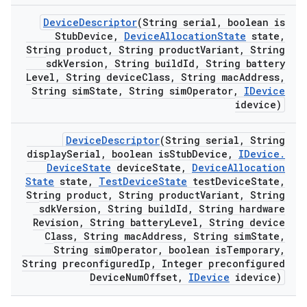
Device
Descriptor
(String serial
,
boolean is
Stub
Device
,
Device
Allocation
State
state
,
String product
,
String product
Variant
,
String
sdk
Version
,
String build
Id
,
String battery
Level
,
String device
Class
,
String mac
Address
,
String sim
State
,
String sim
Operator
,
IDevice
idevice)
Device
Descriptor
(String serial
,
String
display
Serial
,
boolean is
Stub
Device
,
IDevice
.
Device
State
device
State
,
Device
Allocation
State
state
,
Test
Device
State
test
Device
State
,
String product
,
String product
Variant
,
String
sdk
Version
,
String build
Id
,
String hardware
Revision
,
String battery
Level
,
String device
Class
,
String mac
Address
,
String sim
State
,
String sim
Operator
,
boolean is
Temporary
,
String preconfigured
Ip
,
Integer preconfigured
Device
Num
Offset
,
IDevice
idevice)