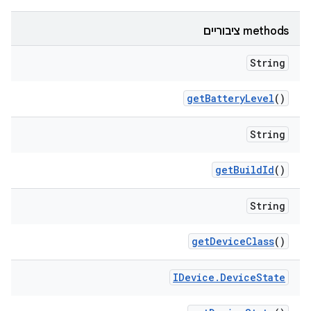
‫methods ציבוריים
String
get
Battery
Level
()
String
get
Build
Id
()
String
get
Device
Class
()
IDevice
.
Device
State