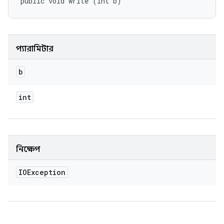
public void write (int b)
প্যারামিটার
b
int
নিক্ষেপ
IOException