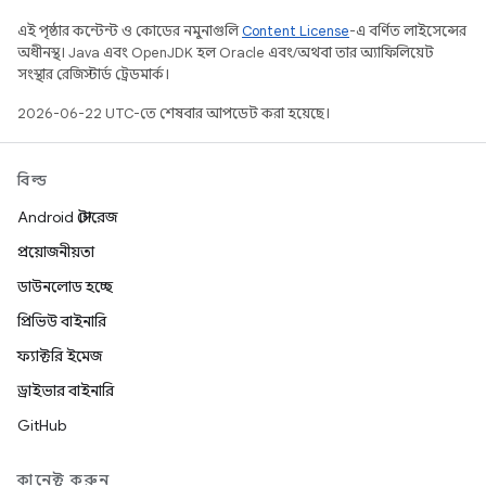
এই পৃষ্ঠার কন্টেন্ট ও কোডের নমুনাগুলি
Content License
-এ বর্ণিত লাইসেন্সের
অধীনস্থ। Java এবং OpenJDK হল Oracle এবং/অথবা তার অ্যাফিলিয়েট
সংস্থার রেজিস্টার্ড ট্রেডমার্ক।
2026-06-22 UTC-তে শেষবার আপডেট করা হয়েছে।
বিল্ড
Android স্টোরেজ
প্রয়োজনীয়তা
ডাউনলোড হচ্ছে
প্রিভিউ বাইনারি
ফ্যাক্টরি ইমেজ
ড্রাইভার বাইনারি
GitHub
কানেক্ট করুন