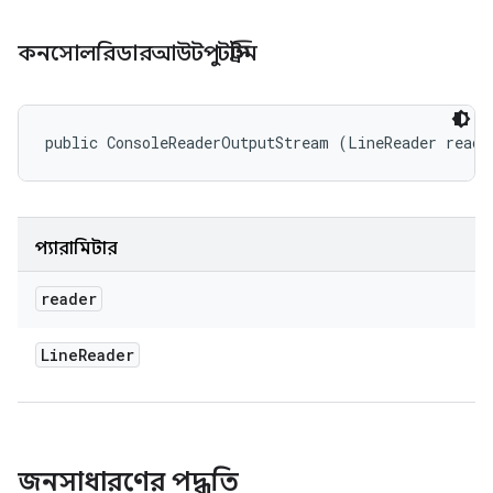
কনসোলরিডারআউটপুটস্ট্রিম
public ConsoleReaderOutputStream (LineReader reade
প্যারামিটার
reader
Line
Reader
জনসাধারণের পদ্ধতি