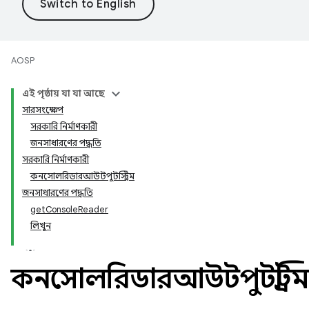
AOSP
এই পৃষ্ঠায় যা যা আছে
সারসংক্ষেপ
সরকারি নির্মাণকারী
জনসাধারণের পদ্ধতি
সরকারি নির্মাণকারী
কনসোলরিডারআউটপুটস্ট্রিম
জনসাধারণের পদ্ধতি
getConsoleReader
লিখুন
কনসোলরিডারআউটপুটস্ট্রিম