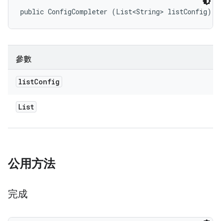
public ConfigCompleter (List<String> listConfig)
參數
list
Config
List
公用方法
完成