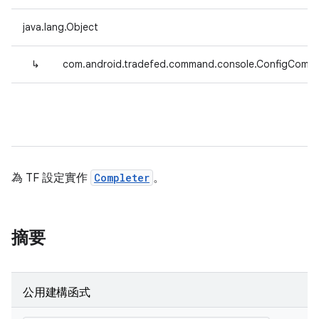
java.lang.Object
↳
com.android.tradefed.command.console.ConfigCompl
為 TF 設定實作
Completer
。
摘要
公用建構函式