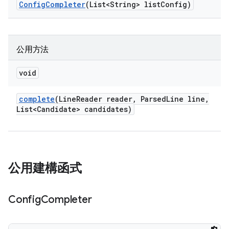
Config
Completer
(List<String> list
Config)
公用方法
void
complete
(Line
Reader reader
,
Parsed
Line line
,
List<Candidate> candidates)
公用建構函式
Config
Completer