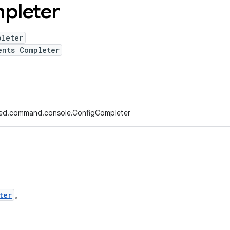
pleter
pleter
ents Completer
fed.command.console.ConfigCompleter
ter
。