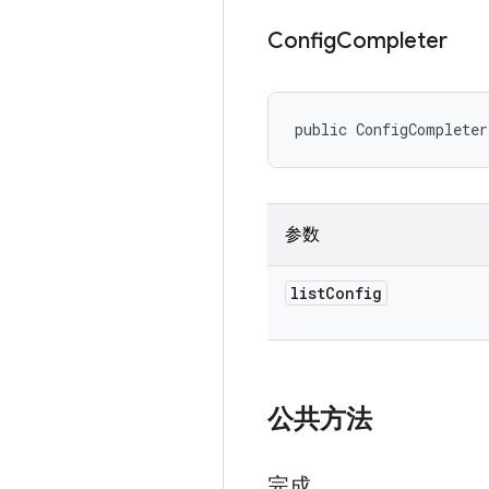
Config
Completer
public ConfigCompleter
参数
list
Config
公共方法
完成