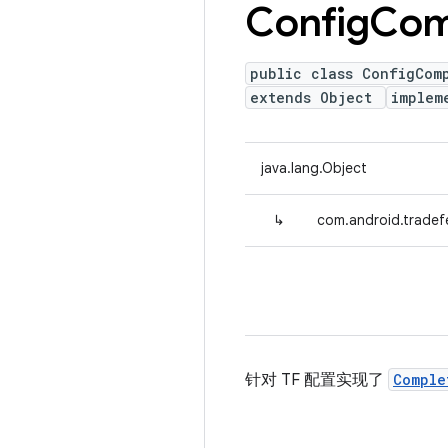
Config
Com
public class ConfigCom
extends Object
implem
java.lang.Object
↳
com.android.trade
针对 TF 配置实现了
Comple