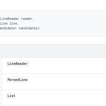
LineReader reader, 

Line line, 

andidate> candidates)
Line
Reader
Parsed
Line
List