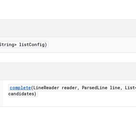
String> list
Config)
complete
(Line
Reader reader
,
Parsed
Line line
,
List
candidates)