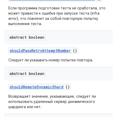
Если программа подготовки теста не сработала, это
может привести к ошибке при запуске теста (infra
error), что повлечет за собой повторную попытку
выполнения теста.
abstract boolean
should
Pass
Retry
Attempt
Number
()
Следует ли указывать номер попытки повтора.
abstract boolean
should
Remote
Dynamic
Shard
()
Возвращает значение, указывающее, следует ли
использовать удаленный сервер динамического
шардинга или нет.