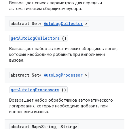
Возвращает список параметров для передачи
автоматическим сборщикам мусора.
abstract Set<
Auto
Log
Collector
>
get
Auto
Log
Collectors
()
Возвращает набор автоматических сборщиков логов,
которые необходимо добавить при выполнении
вызова.
abstract Set<
Auto
Log
Processor
>
get
Auto
Log
Processors
()
Возвращает набор обработчиков автоматического
логирования, которые необходимо добавить при
выполнении вызова.
abstract Map<String
,
String>