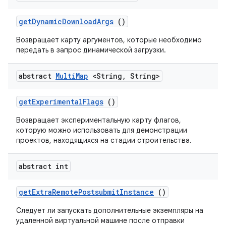
get
Dynamic
Download
Args
()
Возвращает карту аргументов, которые необходимо
передать в запрос динамической загрузки.
abstract
Multi
Map
<String
,
String>
get
Experimental
Flags
()
Возвращает экспериментальную карту флагов,
которую можно использовать для демонстрации
проектов, находящихся на стадии строительства.
abstract int
get
Extra
Remote
Postsubmit
Instance
()
Следует ли запускать дополнительные экземпляры на
удаленной виртуальной машине после отправки