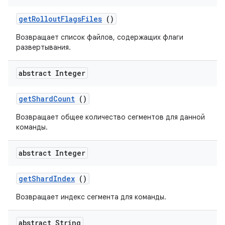
get
Rollout
Flags
Files
()
Возвращает список файлов, содержащих флаги
развертывания.
abstract Integer
get
Shard
Count
()
Возвращает общее количество сегментов для данной
команды.
abstract Integer
get
Shard
Index
()
Возвращает индекс сегмента для команды.
abstract String