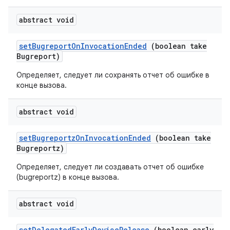
abstract void
set
Bugreport
On
Invocation
Ended
(boolean take
Bugreport)
Определяет, следует ли сохранять отчет об ошибке в
конце вызова.
abstract void
set
Bugreportz
On
Invocation
Ended
(boolean take
Bugreportz)
Определяет, следует ли создавать отчет об ошибке
(bugreportz) в конце вызова.
abstract void
set
Delegated
Early
Device
Release
(boolean early