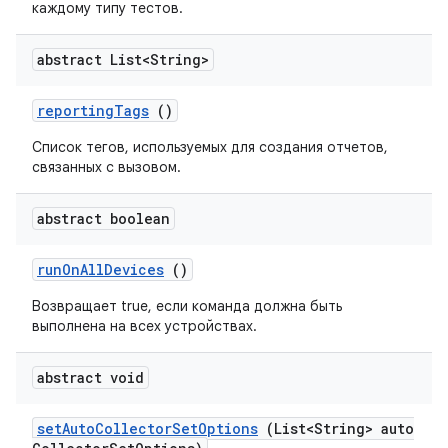
каждому типу тестов.
abstract List<String>
reporting
Tags
()
Список тегов, используемых для создания отчетов,
связанных с вызовом.
abstract boolean
run
On
All
Devices
()
Возвращает true, если команда должна быть
выполнена на всех устройствах.
abstract void
set
Auto
Collector
Set
Options
(List<String> auto