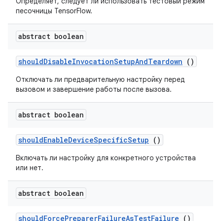
Определяет, следует ли использовать тестовый режим
песочницы TensorFlow.
abstract boolean
should
Disable
Invocation
Setup
And
Teardown
()
Отключать ли предварительную настройку перед
вызовом и завершение работы после вызова.
abstract boolean
should
Enable
Device
Specific
Setup
()
Включать ли настройку для конкретного устройства
или нет.
abstract boolean
should
Force
Preparer
Failure
As
Test
Failure
()