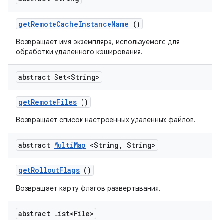
get
Remote
Cache
Instance
Name
()
Возвращает имя экземпляра, используемого для
обработки удаленного кэширования.
abstract Set<String>
get
Remote
Files
()
Возвращает список настроенных удаленных файлов.
abstract
Multi
Map
<String
,
String>
get
Rollout
Flags
()
Возвращает карту флагов развертывания.
abstract List<File>