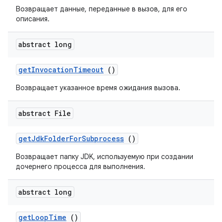
Возвращает данные, переданные в вызов, для его
описания.
abstract long
get
Invocation
Timeout
()
Возвращает указанное время ожидания вызова.
abstract File
get
Jdk
Folder
For
Subprocess
()
Возвращает папку JDK, используемую при создании
дочернего процесса для выполнения.
abstract long
get
Loop
Time
()