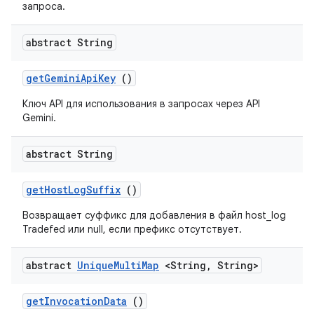
запроса.
abstract String
get
Gemini
Api
Key
()
Ключ API для использования в запросах через API
Gemini.
abstract String
get
Host
Log
Suffix
()
Возвращает суффикс для добавления в файл host_log
Tradefed или null, если префикс отсутствует.
abstract
Unique
Multi
Map
<String
,
String>
get
Invocation
Data
()