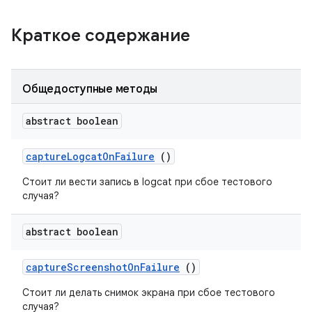
Краткое содержание
Общедоступные методы
abstract boolean
capture
Logcat
On
Failure
()
Стоит ли вести запись в logcat при сбое тестового
случая?
abstract boolean
capture
Screenshot
On
Failure
()
Стоит ли делать снимок экрана при сбое тестового
случая?