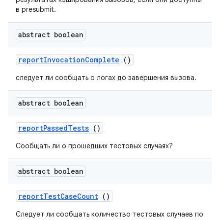
в presubmit.
abstract boolean
report
Invocation
Complete
()
следует ли сообщать о логах до завершения вызова.
abstract boolean
report
Passed
Tests
()
Сообщать ли о прошедших тестовых случаях?
abstract boolean
report
Test
Case
Count
()
Следует ли сообщать количество тестовых случаев по