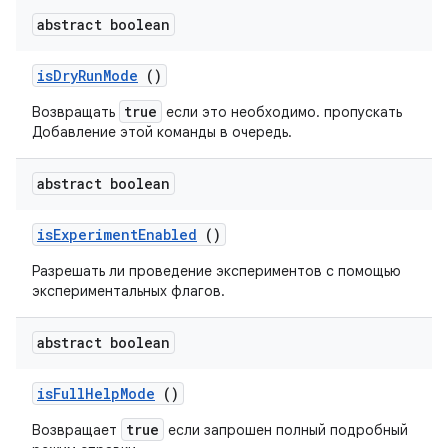
abstract boolean
is
Dry
Run
Mode
()
true
Возвращать
если это необходимо.
пропускать
Добавление этой команды в очередь.
abstract boolean
is
Experiment
Enabled
()
Разрешать ли проведение экспериментов с помощью
экспериментальных флагов.
abstract boolean
is
Full
Help
Mode
()
true
Возвращает
если запрошен полный подробный