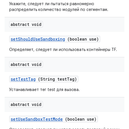
Укажите, следует ли пытаться равномерно
распределить количество модулей по сегментам.
abstract void
set
Should
Use
Sandboxing
(boolean use)
Определяет, следует ли использовать контейнеры TF.
abstract void
set
Test
Tag
(String test
Tag)
Устанавливает тег test для вызова.
abstract void
set
Use
Sandbox
Test
Mode
(boolean use)