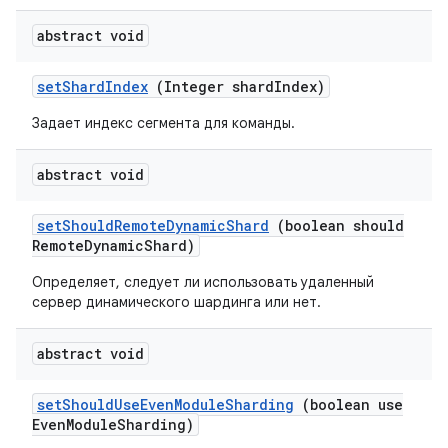
abstract void
set
Shard
Index
(Integer shard
Index)
Задает индекс сегмента для команды.
abstract void
set
Should
Remote
Dynamic
Shard
(boolean should
Remote
Dynamic
Shard)
Определяет, следует ли использовать удаленный
сервер динамического шардинга или нет.
abstract void
set
Should
Use
Even
Module
Sharding
(boolean use
Even
Module
Sharding)