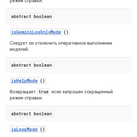
режим справки.
abstract boolean
is
Gemini
Log
Only
Mode
()
Следует ли отключить оперативное выполнение
моделей.
abstract boolean
is
Help
Mode
()
true
Возвращает
если запрошен сокращенный
режим справки.
abstract boolean
is
Loop
Mode
()