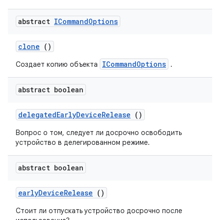
abstract
ICommand
Options
clone
()
ICommandOptions
Создает копию объекта
.
abstract boolean
delegated
Early
Device
Release
()
Вопрос о том, следует ли досрочно освободить
устройство в делегированном режиме.
abstract boolean
early
Device
Release
()
Стоит ли отпускать устройство досрочно после