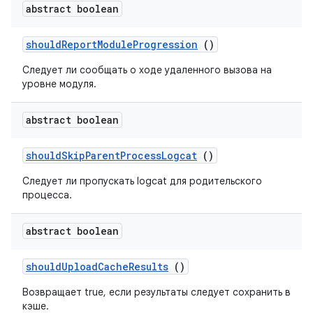
abstract boolean
should
Report
Module
Progression
()
Следует ли сообщать о ходе удаленного вызова на
уровне модуля.
abstract boolean
should
Skip
Parent
Process
Logcat
()
Следует ли пропускать logcat для родительского
процесса.
abstract boolean
should
Upload
Cache
Results
()
Возвращает true, если результаты следует сохранить в
кэше.