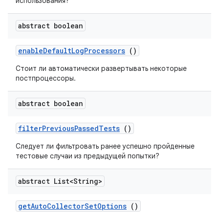
использования?
abstract boolean
enable
Default
Log
Processors
()
Стоит ли автоматически развертывать некоторые
постпроцессоры.
abstract boolean
filter
Previous
Passed
Tests
()
Следует ли фильтровать ранее успешно пройденные
тестовые случаи из предыдущей попытки?
abstract List<String>
get
Auto
Collector
Set
Options
()