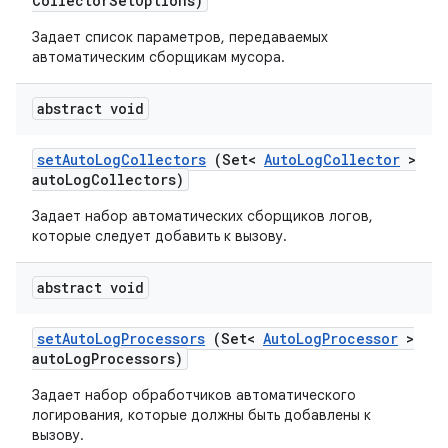
Collector
Set
Options)
Задает список параметров, передаваемых
автоматическим сборщикам мусора.
abstract void
set
Auto
Log
Collectors
(Set<
Auto
Log
Collector
>
auto
Log
Collectors)
Задает набор автоматических сборщиков логов,
которые следует добавить к вызову.
abstract void
set
Auto
Log
Processors
(Set<
Auto
Log
Processor
>
auto
Log
Processors)
Задает набор обработчиков автоматического
логирования, которые должны быть добавлены к
вызову.