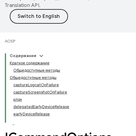
Translation API
.
AOSP
Содержание
Краткое содержание
Общедоступные методы
Общедоступные методы
captureLogcatOnFailure
captureScreenshotOnFailure
клон
delegatedEarlyDeviceRelease
earlyDeviceRelease