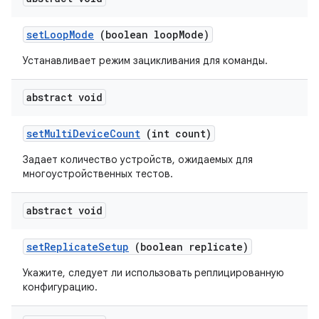
set
Loop
Mode
(boolean loop
Mode)
Устанавливает режим зацикливания для команды.
abstract void
set
Multi
Device
Count
(int count)
Задает количество устройств, ожидаемых для
многоустройственных тестов.
abstract void
set
Replicate
Setup
(boolean replicate)
Укажите, следует ли использовать реплицированную
конфигурацию.