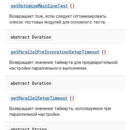
get
Optimize
Mainline
Test
()
Возвращает true, если следует оптимизировать
список тестовых модулей для основного теста.
abstract Duration
get
Parallel
Pre
Invocation
Setup
Timeout
()
Возвращает значение таймаута для предварительной
настройки параллельного выполнения.
abstract Duration
get
Parallel
Setup
Timeout
()
Возвращает значение таймаута, используемое при
параллельной настройке.
abstract String