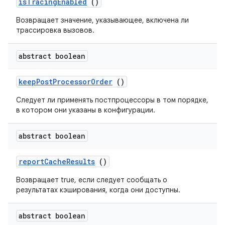
is
Tracing
Enabled
()
Возвращает значение, указывающее, включена ли
трассировка вызовов.
abstract boolean
keep
Post
Processor
Order
()
Следует ли применять постпроцессоры в том порядке,
в котором они указаны в конфигурации.
abstract boolean
report
Cache
Results
()
Возвращает true, если следует сообщать о
результатах кэширования, когда они доступны.
abstract boolean