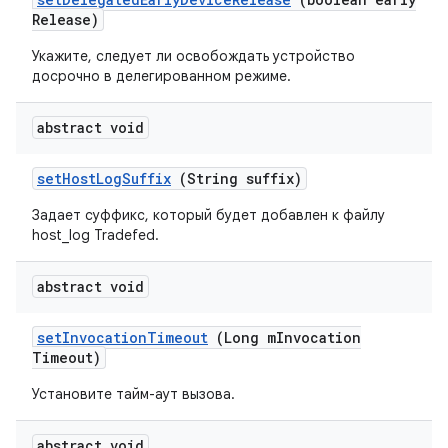
Release)
Укажите, следует ли освобождать устройство
досрочно в делегированном режиме.
abstract void
set
Host
Log
Suffix
(String suffix)
Задает суффикс, который будет добавлен к файлу
host_log Tradefed.
abstract void
set
Invocation
Timeout
(Long m
Invocation
Timeout)
Установите тайм-аут вызова.
abstract void