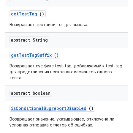
get
Test
Tag
()
Возвращает тестовый тег для вызова.
abstract String
get
Test
Tag
Suffix
()
Возвращает суффикс test-tag, добавляемый к test-tag
для представления нескольких вариантов одного
теста.
abstract boolean
is
Conditional
Bugreport
Disabled
()
Возвращает значение, указывающее, отключена ли
условная отправка отчетов об ошибках.