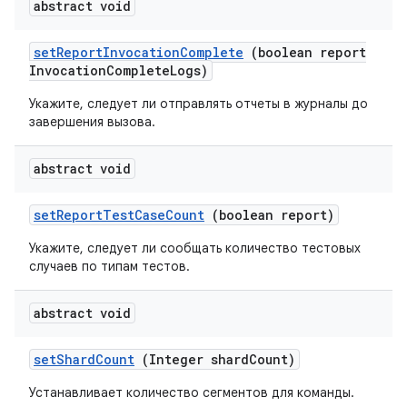
abstract void
set
Report
Invocation
Complete
(boolean report
Invocation
Complete
Logs)
Укажите, следует ли отправлять отчеты в журналы до
завершения вызова.
abstract void
set
Report
Test
Case
Count
(boolean report)
Укажите, следует ли сообщать количество тестовых
случаев по типам тестов.
abstract void
set
Shard
Count
(Integer shard
Count)
Устанавливает количество сегментов для команды.