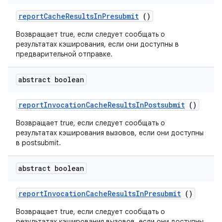
report
Cache
Results
In
Presubmit
()
Возвращает true, если следует сообщать о
результатах кэширования, если они доступны в
предварительной отправке.
abstract boolean
report
Invocation
Cache
Results
In
Postsubmit
()
Возвращает true, если следует сообщать о
результатах кэширования вызовов, если они доступны
в postsubmit.
abstract boolean
report
Invocation
Cache
Results
In
Presubmit
()
Возвращает true, если следует сообщать о
результатах кэширования вызовов, если они доступны