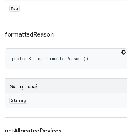
Map
formatted
Reason
public String formattedReason ()
Giá trị trả về
String
get
Allocated
Devices