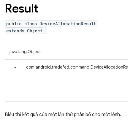
Result
public class DeviceAllocationResult
extends Object
java.lang.Object
↳
com.android.tradefed.command.DeviceAllocationResul
Biểu thị kết quả của một lần thử phân bổ cho một lệnh.