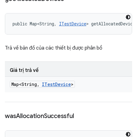
public Map<String, 
ITestDevice
> getAllocatedDevice
Trả về bản đồ của các thiết bị được phân bổ
Giá trị trả về
Map<String
,
ITest
Device
>
was
Allocation
Successful