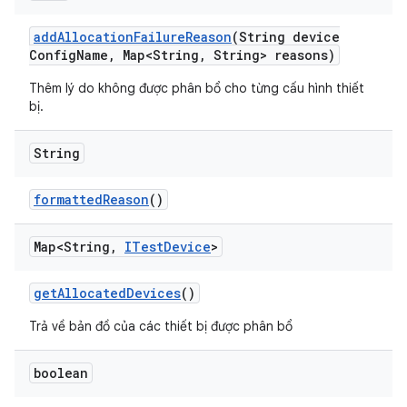
add
Allocation
Failure
Reason
(String device
Config
Name
,
Map<String
,
String> reasons)
Thêm lý do không được phân bổ cho từng cấu hình thiết
bị.
String
formatted
Reason
()
Map<String
,
ITest
Device
>
get
Allocated
Devices
()
Trả về bản đồ của các thiết bị được phân bổ
boolean