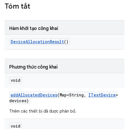
Tóm tắt
Hàm khởi tạo công khai
Device
Allocation
Result
()
Phương thức công khai
void
add
Allocated
Devices
(Map<String
,
ITest
Device
>
devices)
Thêm các thiết bị đã được phân bổ.
void