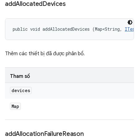
add
Allocated
Devices
public void addAllocatedDevices (Map<String, 
ITest
Thêm các thiết bị đã được phân bổ.
Tham số
devices
Map
add
Allocation
Failure
Reason