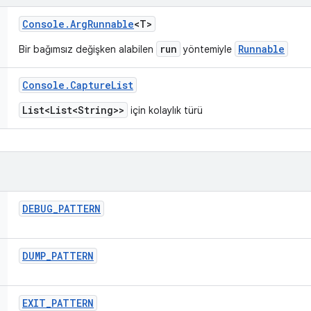
Console
.
Arg
Runnable
<T>
run
Runnable
Bir bağımsız değişken alabilen
yöntemiyle
Console
.
Capture
List
List<List<String>>
için kolaylık türü
DEBUG
_
PATTERN
DUMP
_
PATTERN
EXIT
_
PATTERN