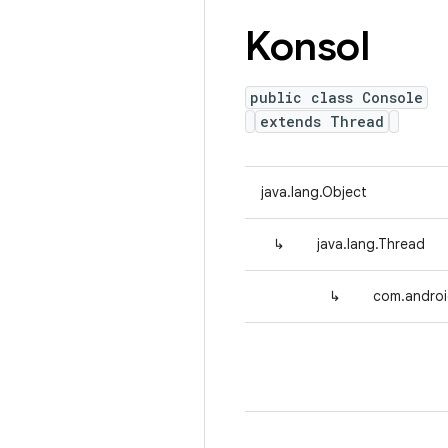
Konsol
public class Console
extends Thread
java.lang.Object
↳
java.lang.Thread
↳
com.androi