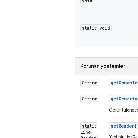
void
static void
Korunan yöntemler
String
get
Console
String
get
Generic
Görüntülenece
static
get
Reader
(
Line
Yeni bir Line