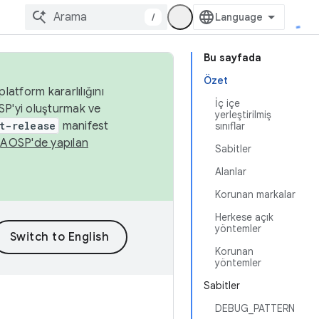
/
Bu sayfada
Özet
latform kararlılığını
İç içe
SP'yi oluşturmak ve
yerleştirilmiş
t-release
manifest
sınıflar
n
AOSP'de yapılan
Sabitler
Alanlar
Korunan markalar
Herkese açık
yöntemler
Korunan
yöntemler
Sabitler
DEBUG_PATTERN