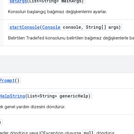
set
Args
(List<String> main
Args)
Konsolun başlangıç bağımsız değişkenlerini ayarlar.
start
Console
(
Console
console
,
String[] args)
Belirtilen Tradefed konsolunu belirtilen bağımsız değişkenlerle baş
Prompt
()
Help
String
(List<String> generic
Help)
k genel yardım dizesini döndürür.
)
null
Reader döndürür veya IOException oluşursa
döndürür.