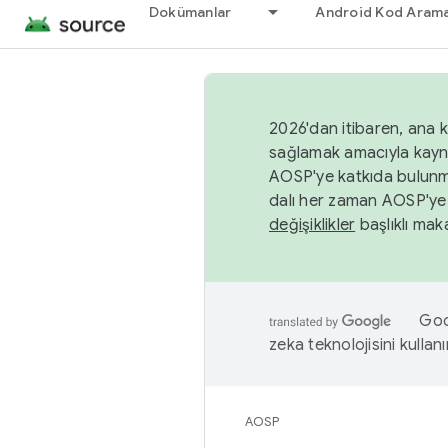
Dokümanlar
Android Kod Arama
2026'dan itibaren, ana k
sağlamak amacıyla kayn
AOSP'ye katkıda bulunm
dalı her zaman AOSP'ye 
değişiklikler
başlıklı maka
Goog
zeka teknolojisini kullanı
AOSP