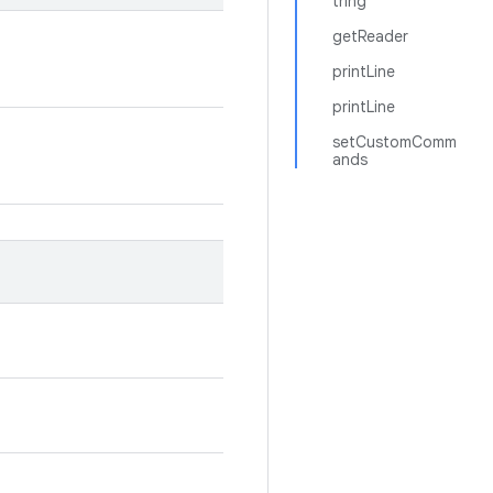
tring
getReader
printLine
printLine
setCustomComm
ands