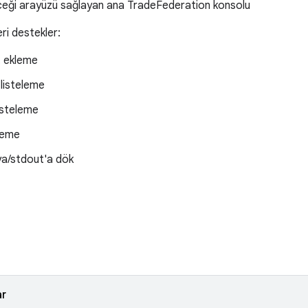
leceği arayüzü sağlayan ana TradeFederation konsolu
eri destekler:
t ekleme
 listeleme
isteleme
eleme
ya/stdout'a dök
ar