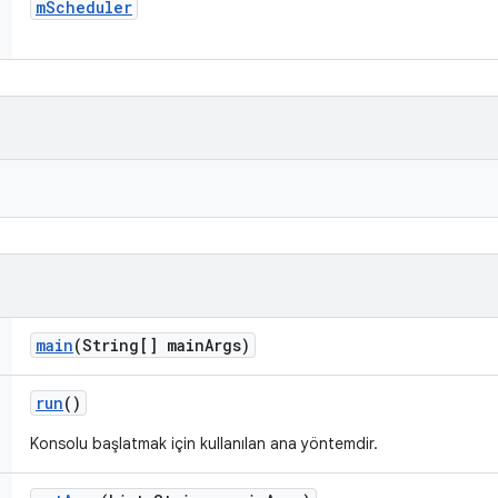
m
Scheduler
main
(String[] main
Args)
run
()
Konsolu başlatmak için kullanılan ana yöntemdir.