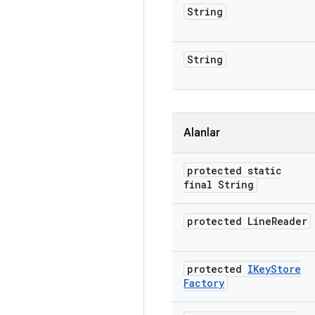
String
String
Alanlar
protected static
final String
protected Line
Reader
protected
IKey
Store
Factory