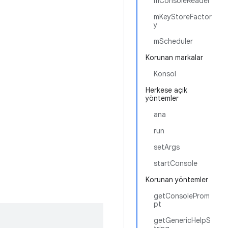
mConsoleReader
mKeyStoreFactor
y
mScheduler
Korunan markalar
Konsol
Herkese açık
yöntemler
ana
run
setArgs
startConsole
Korunan yöntemler
getConsoleProm
pt
getGenericHelpS