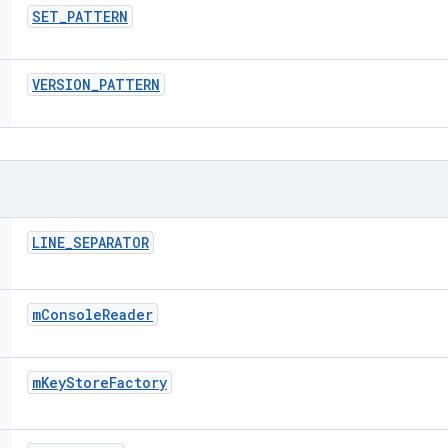
SET
_
PATTERN
VERSION
_
PATTERN
LINE
_
SEPARATOR
m
Console
Reader
m
Key
Store
Factory