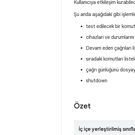
Kullanıcıya etkileşim kurabi
Şu anda aşağıdaki gibi işleml
test edilecek bir komu
cihazları ve durumlarını
Devam eden çağrıları l
sıradaki komutları list
çağrı günlüğünü dosya
shutdown
Özet
İç içe yerleştirilmiş sınıfl