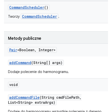
Command
Scheduler
()
CommandScheduler
Tworzy
.
Metody publiczne
Pair
<Boolean
,
Integer>
add
Command
(String[] args)
Dodaje polecenie do harmonogramu.
void
add
Command
File
(String cmd
File
Path
,
List<String> extra
Args)
Dodaje do harmonogramu wszystkie polecenia z danego