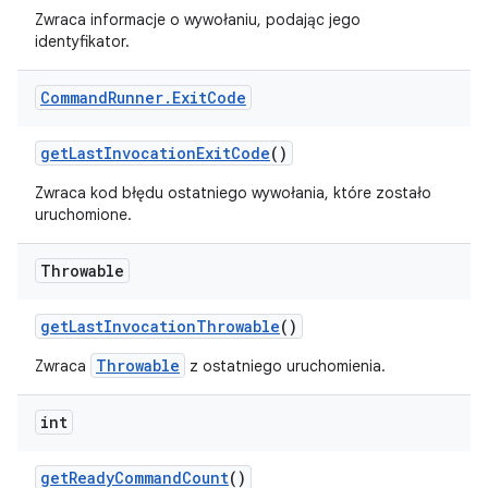
Zwraca informacje o wywołaniu, podając jego
identyfikator.
Command
Runner
.
Exit
Code
get
Last
Invocation
Exit
Code
()
Zwraca kod błędu ostatniego wywołania, które zostało
uruchomione.
Throwable
get
Last
Invocation
Throwable
()
Throwable
Zwraca
z ostatniego uruchomienia.
int
get
Ready
Command
Count
()