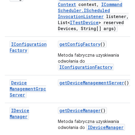
Context
context
,
ICommand
Scheduler
.
IScheduled
Invocation
Listener
listener
,
List<
ITest
Device
> reserved
Devices
,
String[] args)
IConfiguration
get
Config
Factory
()
Factory
Metoda fabryczna uzyskiwania
odwołania do
IConfigurationFactory
Device
get
Device
Management
Server
()
Management
Grpc
Server
IDevice
get
Device
Manager
()
Manager
Metoda fabryczna uzyskiwania
IDeviceManager
odwołania do