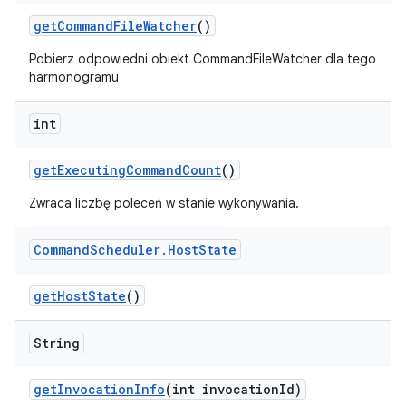
get
Command
File
Watcher
()
Pobierz odpowiedni obiekt CommandFileWatcher dla tego
harmonogramu
int
get
Executing
Command
Count
()
Zwraca liczbę poleceń w stanie wykonywania.
Command
Scheduler
.
Host
State
get
Host
State
()
String
get
Invocation
Info
(int invocation
Id)