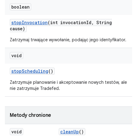
boolean
stop
Invocation
(int invocation
Id
,
String
cause)
Zatrzymaj trwające wywołanie, podając jego identyfikator.
void
stop
Scheduling
()
Zatrzymuje planowanie i akceptowanie nowych testów, ale
nie zatrzymuje Tradefed.
Metody chronione
void
clean
Up
()