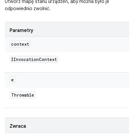
Utwórz mapę stanu urządzeń, aby można było je
odpowiednio zwolnić.
Parametry
context
IInvocation
Context
e
Throwable
Zwraca