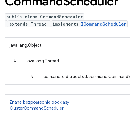
Command
Scheduler
public class CommandScheduler
extends Thread
implements
ICommandScheduler
java.lang.Object
↳
java.lang.Thread
↳
com.android.tradefed.command.CommandSch
Znane bezpośrednie podklasy
ClusterCommandScheduler