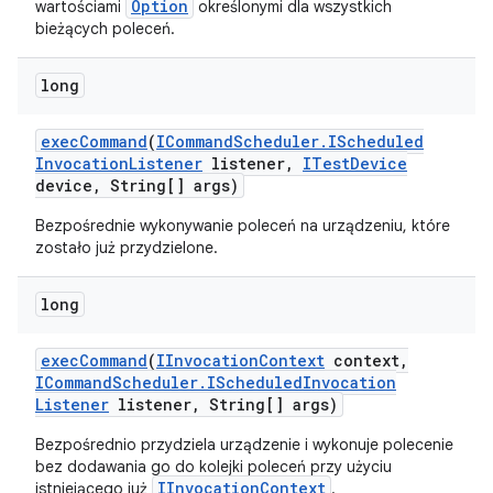
Option
wartościami
określonymi dla wszystkich
bieżących poleceń.
long
exec
Command
(
ICommand
Scheduler
.
IScheduled
Invocation
Listener
listener
,
ITest
Device
device
,
String[] args)
Bezpośrednie wykonywanie poleceń na urządzeniu, które
zostało już przydzielone.
long
exec
Command
(
IInvocation
Context
context
,
ICommand
Scheduler
.
IScheduled
Invocation
Listener
listener
,
String[] args)
Bezpośrednio przydziela urządzenie i wykonuje polecenie
bez dodawania go do kolejki poleceń przy użyciu
IInvocationContext
istniejącego już
.