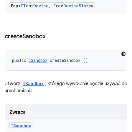
Map<
ITest
Device
,
Free
Device
State
>
create
Sandbox
public 
ISandbox
 createSandbox ()
Utwórz
ISandbox
, którego wywołanie będzie używać do
uruchamiania.
Zwraca
ISandbox