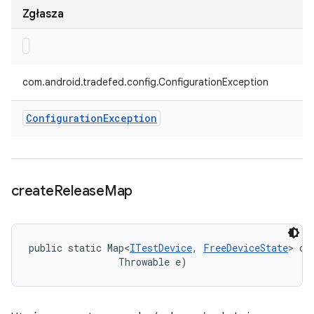
Zgłasza
com.android.tradefed.config.ConfigurationException
Configuration
Exception
create
Release
Map
public static Map<
ITestDevice
, 
FreeDeviceState
> cr
                Throwable e)