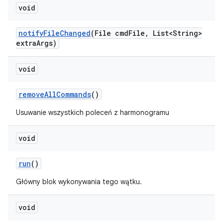
void
notify
File
Changed
(File cmd
File
,
List<String>
extra
Args)
void
remove
All
Commands
()
Usuwanie wszystkich poleceń z harmonogramu
void
run
()
Główny blok wykonywania tego wątku.
void