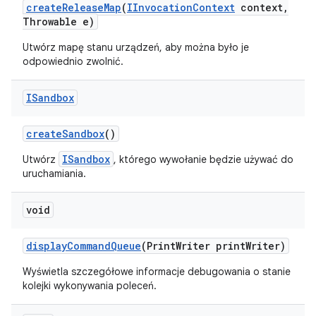
create
Release
Map
(
IInvocation
Context
context
,
Throwable e)
Utwórz mapę stanu urządzeń, aby można było je
odpowiednio zwolnić.
ISandbox
create
Sandbox
()
ISandbox
Utwórz
, którego wywołanie będzie używać do
uruchamiania.
void
display
Command
Queue
(Print
Writer print
Writer)
Wyświetla szczegółowe informacje debugowania o stanie
kolejki wykonywania poleceń.