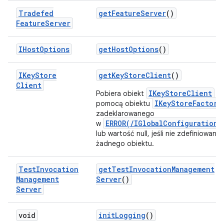
Tradefed
get
Feature
Server
()
Feature
Server
IHost
Options
get
Host
Options
()
IKey
Store
get
Key
Store
Client
()
Client
IKeyStoreClient
Pobiera obiekt
z
IKeyStoreFactory
pomocą obiektu
zadeklarowanego
ERROR(/IGlobalConfiguration)
w
lub wartość null, jeśli nie zdefiniowano
żadnego obiektu.
Test
Invocation
get
Test
Invocation
Management
Management
Server
()
Server
void
init
Logging
()