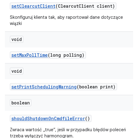
set
Clearcut
Client
(Clearcut
Client client)
Skonfiguruj klienta tak, aby raportował dane dotyczące
wiązki
void
set
Max
Poll
Time
(long polling)
void
set
Print
Scheduling
Warning
(boolean print)
boolean
should
Shutdown
On
Cmdfile
Error
()
Zwraca wartość „true”, jeśli w przypadku błędów poleceń
trzeba wyłączyć harmonogram.