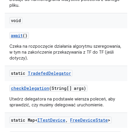
pliku.
void
await
()
Czeka na rozpoczęcie działania algorytmu szeregowania,
w tym na zakończenie przekazywania z TF do TF (jeśli
dotyczy).
static
Tradefed
Delegator
check
Delegation
(String[] args)
Utwórz delegatora na podstawie wiersza poleceń, aby
sprawdzić, czy musimy delegować uruchomienie.
static Map<
ITest
Device
,
Free
Device
State
>