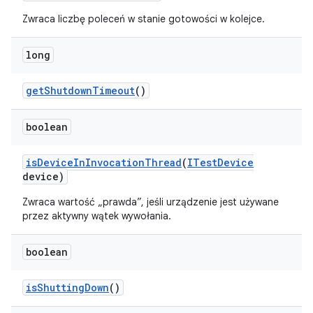
Zwraca liczbę poleceń w stanie gotowości w kolejce.
long
get
Shutdown
Timeout
()
boolean
is
Device
In
Invocation
Thread
(
ITest
Device
device)
Zwraca wartość „prawda”, jeśli urządzenie jest używane
przez aktywny wątek wywołania.
boolean
is
Shutting
Down
()