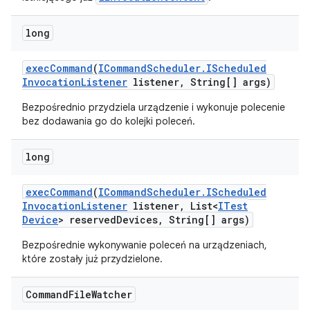
long
exec
Command
(
ICommand
Scheduler
.
IScheduled
Invocation
Listener
listener
,
String[] args)
Bezpośrednio przydziela urządzenie i wykonuje polecenie
bez dodawania go do kolejki poleceń.
long
exec
Command
(
ICommand
Scheduler
.
IScheduled
Invocation
Listener
listener
,
List<
ITest
Device
> reserved
Devices
,
String[] args)
Bezpośrednie wykonywanie poleceń na urządzeniach,
które zostały już przydzielone.
Command
File
Watcher