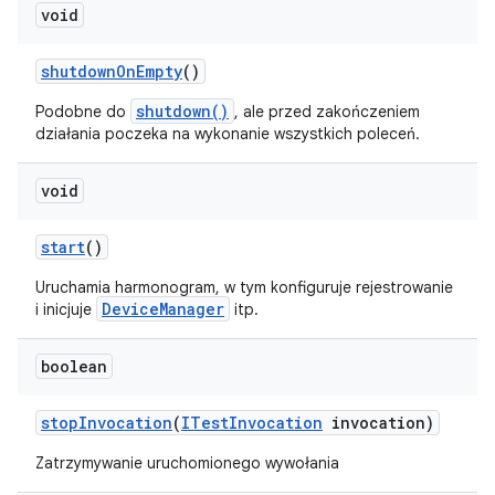
void
shutdown
On
Empty
()
shutdown()
Podobne do
, ale przed zakończeniem
działania poczeka na wykonanie wszystkich poleceń.
void
start
()
Uruchamia harmonogram, w tym konfiguruje rejestrowanie
DeviceManager
i inicjuje
itp.
boolean
stop
Invocation
(
ITest
Invocation
invocation)
Zatrzymywanie uruchomionego wywołania