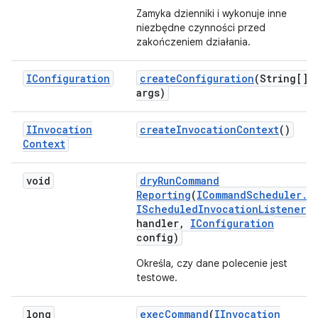
Zamyka dzienniki i wykonuje inne
niezbędne czynności przed
zakończeniem działania.
IConfiguration
create
Configuration
(String[]
args)
IInvocation
create
Invocation
Context
()
Context
void
dry
Run
Command
Reporting
(
ICommand
Scheduler
.
IScheduled
Invocation
Listener
handler
,
IConfiguration
config)
Określa, czy dane polecenie jest
testowe.
long
exec
Command
(
IInvocation