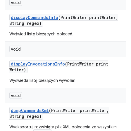
void
display
Commands
Info
(Print
Writer print
Writer
,
String regex)
Wyświetl listę bieżących poleceń.
void
display
Invocations
Info
(Print
Writer print
Writer)
Wyświetla listę bieżących wywołań.
void
dump
Commands
Xml
(Print
Writer print
Writer
,
String regex)
Wyeksportuj rozwinięty plik XML polecenia ze wszystkimi