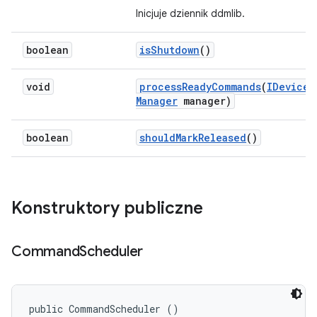
Inicjuje dziennik ddmlib.
boolean
is
Shutdown
()
void
process
Ready
Commands
(
IDevice
Manager
manager)
boolean
should
Mark
Released
()
Konstruktory publiczne
Command
Scheduler
public CommandScheduler ()