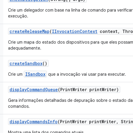
Crie um delegador com base na linha de comando para verificar
execução.
create
Release
Map
(
IInvocation
Context
context
,
Thro
Crie um mapa do estado dos dispositivos para que eles possam
adequadamente.
create
Sandbox
()
ISandbox
Crie um
que a invocação vai usar para executar.
display
Command
Queue
(Print
Writer print
Writer)
Gera informações detalhadas de depuração sobre o estado da 
comandos.
display
Commands
Info
(Print
Writer print
Writer
,
Strin
Mostra uma lista dos comandos atuais.