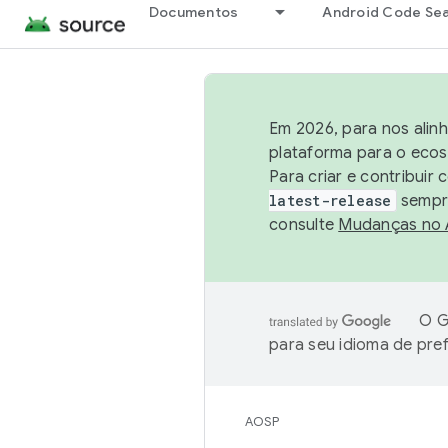
Documentos
Android Code Se
Em 2026, para nos alin
plataforma para o ecos
Para criar e contribuir
latest-release
sempre
consulte
Mudanças no
O G
para seu idioma de pre
AOSP