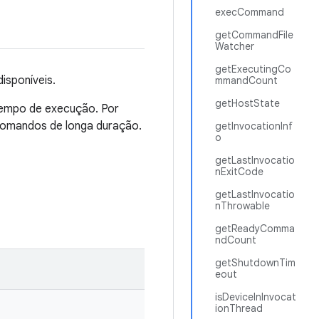
execCommand
getCommandFile
Watcher
getExecutingCo
isponíveis.
mmandCount
getHostState
tempo de execução. Por
comandos de longa duração.
getInvocationInf
o
getLastInvocatio
nExitCode
getLastInvocatio
nThrowable
getReadyComma
ndCount
getShutdownTim
eout
isDeviceInInvocat
ionThread