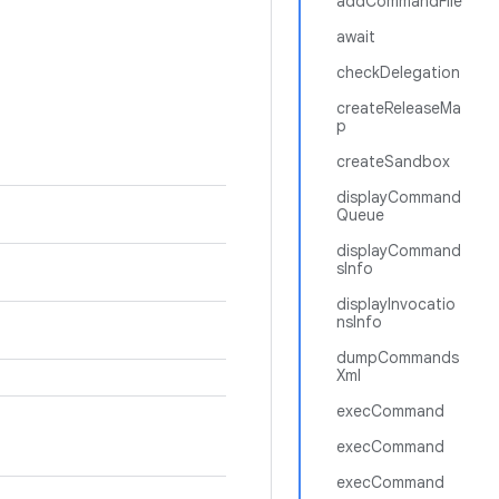
addCommandFile
await
checkDelegation
createReleaseMa
p
createSandbox
displayCommand
Queue
displayCommand
sInfo
displayInvocatio
nsInfo
dumpCommands
Xml
execCommand
execCommand
execCommand