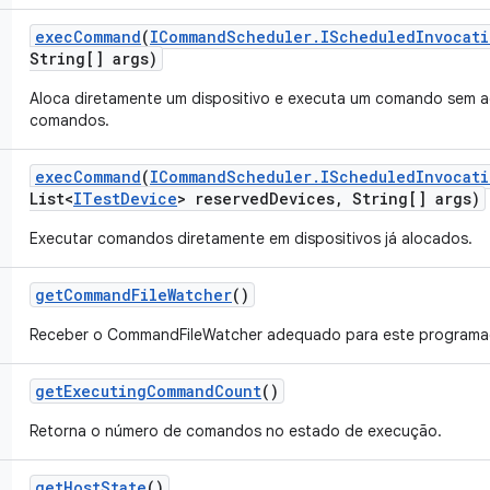
exec
Command
(
ICommand
Scheduler
.
IScheduled
Invocati
String[] args)
Aloca diretamente um dispositivo e executa um comando sem adi
comandos.
exec
Command
(
ICommand
Scheduler
.
IScheduled
Invocati
List<
ITest
Device
> reserved
Devices
,
String[] args)
Executar comandos diretamente em dispositivos já alocados.
get
Command
File
Watcher
()
Receber o CommandFileWatcher adequado para este programa
get
Executing
Command
Count
()
Retorna o número de comandos no estado de execução.
get
Host
State
()