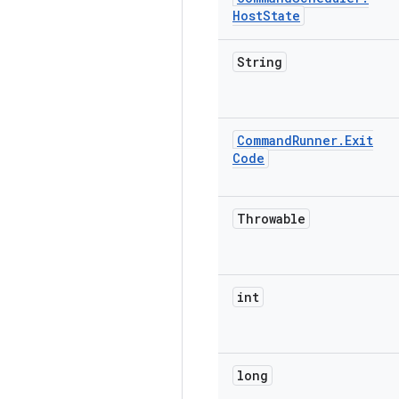
Host
State
String
Command
Runner
.
Exit
Code
Throwable
int
long