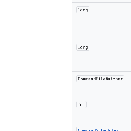
long
long
Command
File
Watcher
int
Command
Scheduler
.