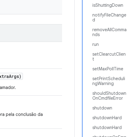
isShuttingDown
notifyFileChange
d
removeAllComma
nds
run
setClearcutClien
t
setMaxPollTime
xtra
Args)
setPrintScheduli
ngWarning
ramador.
shouldShutdown
OnCmdfileError
shutdown
era pela conclusão da
shutdownHard
shutdownHard