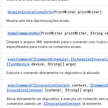
display
Invocations
Info
(Print
Writer print
Writer)
Mostra uma lista das invocações atuais.
dump
Commands
Xml
(Print
Writer print
Writer
,
String r
Despeje o arquivo XML expandido para o comando com todos o
especificados para todos os comandos atuais.
exec
Command
(
ICommand
Scheduler
.
IScheduled
Invocati
ITest
Device
device
,
String[] args)
Executa o comando diretamente no dispositivo já alocado.
exec
Command
(
IInvocation
Context
context
,
ICommand
Invocation
Listener
listener
,
String[] args)
Aloca diretamente um dispositivo e executa um comando sem adi
IInvocationContext
comandos usando um
já existente.