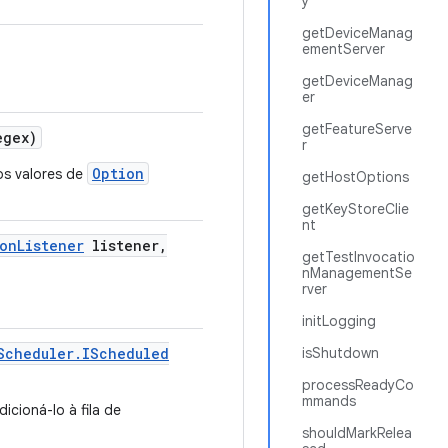
y
getDeviceManag
ementServer
getDeviceManag
er
getFeatureServe
egex)
r
Option
s valores de
getHostOptions
getKeyStoreClie
nt
on
Listener
listener
,
getTestInvocatio
nManagementSe
rver
initLogging
Scheduler
.
IScheduled
isShutdown
processReadyCo
mmands
cioná-lo à fila de
shouldMarkRelea