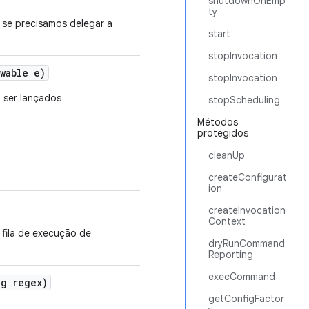
shutdownOnEmp
ty
 se precisamos delegar a
start
stopInvocation
wable e)
stopInvocation
 ser lançados
stopScheduling
Métodos
protegidos
cleanUp
createConfigurat
ion
createInvocation
Context
fila de execução de
dryRunCommand
Reporting
execCommand
g regex)
getConfigFactor