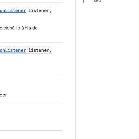
sed
on
Listener
listener
,
cioná-lo à fila de
on
Listener
listener
,
dor