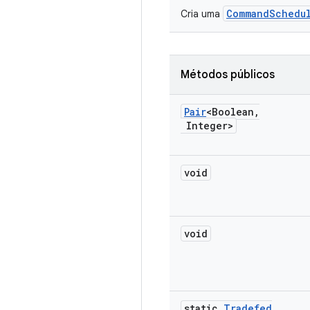
CommandSchedu
Cria uma
Métodos públicos
Pair
<Boolean
,
Integer>
void
void
static
Tradefed