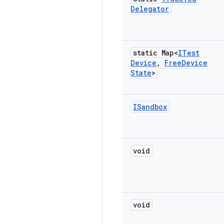
Delegator
static Map<
ITest
Device
,
Free
Device
State
>
ISandbox
void
void