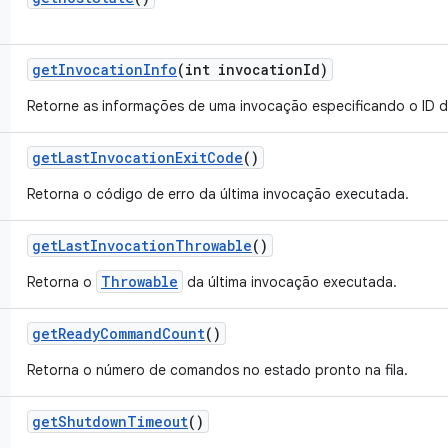
get
Invocation
Info
(int invocation
Id)
Retorne as informações de uma invocação especificando o ID d
get
Last
Invocation
Exit
Code
()
Retorna o código de erro da última invocação executada.
get
Last
Invocation
Throwable
()
Throwable
Retorna o
da última invocação executada.
get
Ready
Command
Count
()
Retorna o número de comandos no estado pronto na fila.
get
Shutdown
Timeout
()