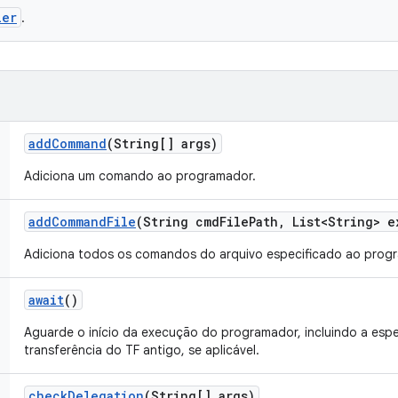
ler
.
add
Command
(String[] args)
Adiciona um comando ao programador.
add
Command
File
(String cmd
File
Path
,
List<String> e
Adiciona todos os comandos do arquivo especificado ao prog
await
()
Aguarde o início da execução do programador, incluindo a esp
transferência do TF antigo, se aplicável.
check
Delegation
(String[] args)