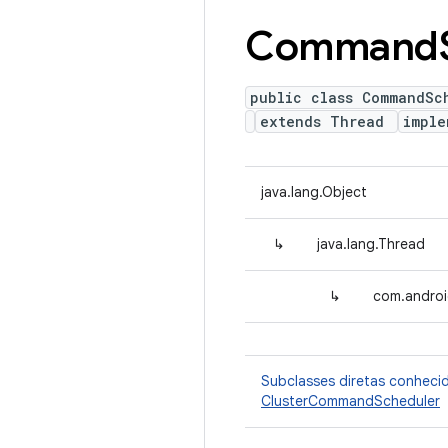
Command
public class CommandSc
extends Thread
impl
java.lang.Object
↳
java.lang.Thread
↳
com.andro
Subclasses diretas conheci
ClusterCommandScheduler