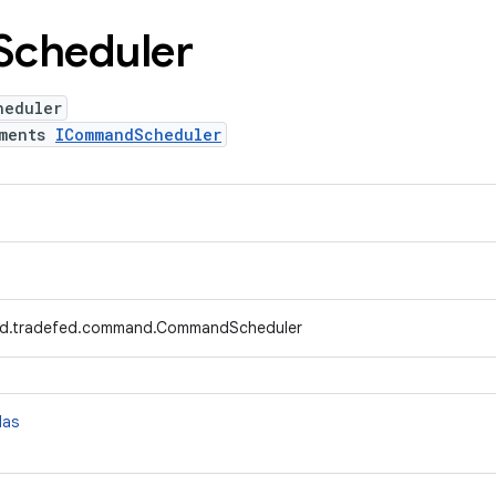
Scheduler
heduler
ements
ICommandScheduler
id.tradefed.command.CommandScheduler
das