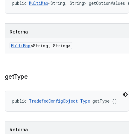
public 
MultiMap
<String, String> getOptionValues ()
Retorna
Multi
Map
<String
,
String>
get
Type
public 
TradefedConfigObject.Type
 getType ()
Retorna