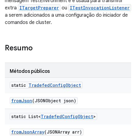
mensagem TestEnvironment e é usada para transmitir
extra
ITargetPreparer
ou
ITestInvocationListener
a serem adicionados a uma configuração do iniciador de
comandos de cluster.
Resumo
Métodos públicos
static
Tradefed
Config
Object
from
Json
(JSONObject json)
static List<
Tradefed
Config
Object
>
from
Json
Array
(JSONArray arr)