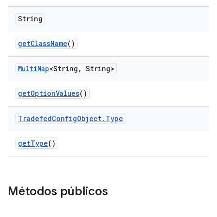
String
get
Class
Name
()
Multi
Map
<String
,
String>
get
Option
Values
()
Tradefed
Config
Object
.
Type
get
Type
()
Métodos públicos