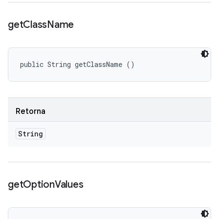
get
Class
Name
public String getClassName ()
Retorna
String
get
Option
Values