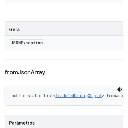
Gera
JSONException
from
Json
Array
public static List<
TradefedConfigObject
> fromJsonA
Parâmetros