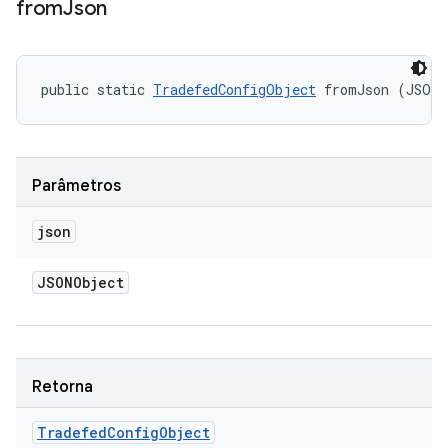
from
Json
public static 
TradefedConfigObject
 fromJson (JSON
Parâmetros
json
JSONObject
Retorna
Tradefed
Config
Object