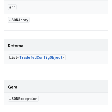
arr
JSONArray
Retorna
List<
Tradefed
Config
Object
>
Gera
JSONException