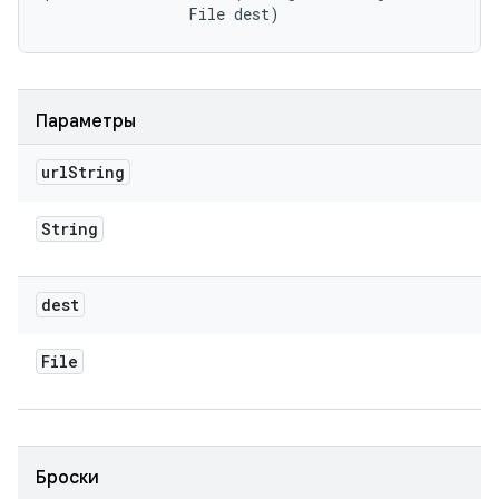
                File dest)
Параметры
url
String
String
dest
File
Броски