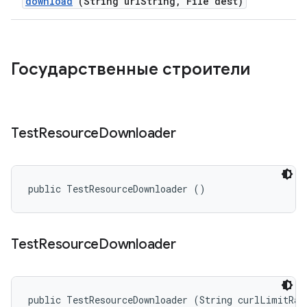
download
(String url
String
,
File dest)
Государственные строители
Test
Resource
Downloader
public TestResourceDownloader ()
Test
Resource
Downloader
public TestResourceDownloader (String curlLimitRat