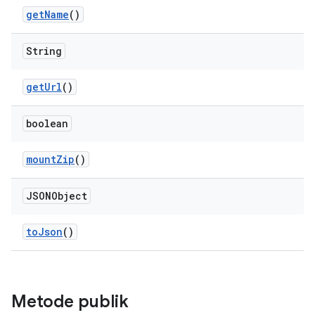
get
Name
()
String
get
Url
()
boolean
mount
Zip
()
JSONObject
to
Json
()
Metode publik