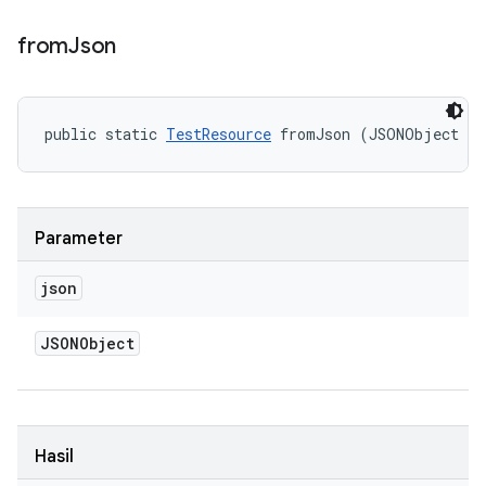
from
Json
public static 
TestResource
 fromJson (JSONObject j
Parameter
json
JSONObject
Hasil