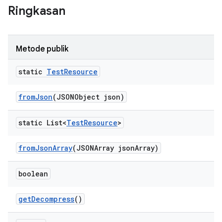
Ringkasan
Metode publik
static
Test
Resource
from
Json
(JSONObject json)
static List<
Test
Resource
>
from
Json
Array
(JSONArray json
Array)
boolean
get
Decompress
()