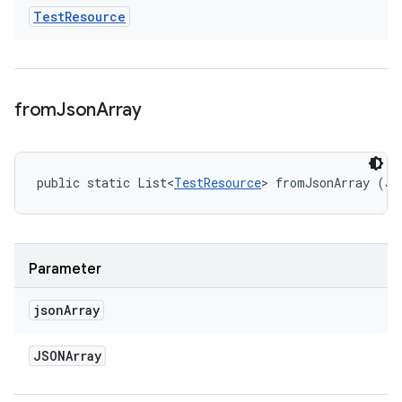
Test
Resource
from
Json
Array
public static List<
TestResource
> fromJsonArray (JS
Parameter
json
Array
JSONArray