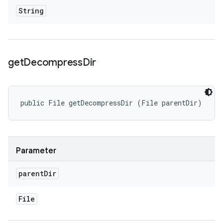
String
get
Decompress
Dir
public File getDecompressDir (File parentDir)
Parameter
parent
Dir
File