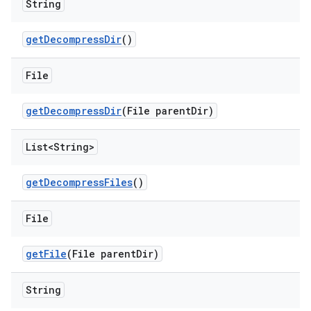
String
get
Decompress
Dir
()
File
get
Decompress
Dir
(File parent
Dir)
List<String>
get
Decompress
Files
()
File
get
File
(File parent
Dir)
String