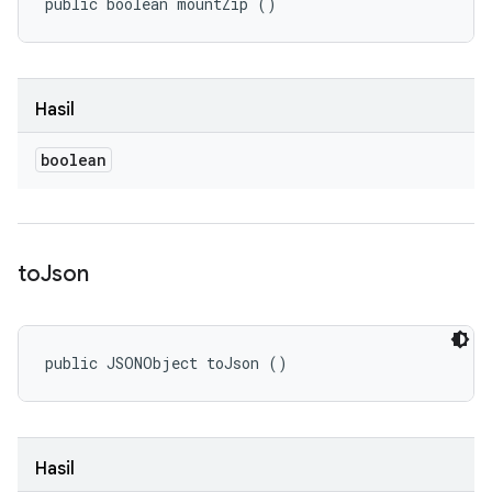
public boolean mountZip ()
Hasil
boolean
to
Json
public JSONObject toJson ()
Hasil