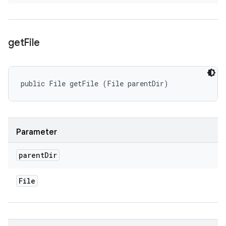
get
File
public File getFile (File parentDir)
Parameter
parent
Dir
File