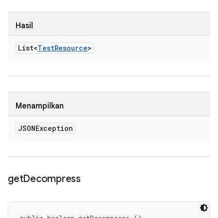
Hasil
List<
Test
Resource
>
Menampilkan
JSONException
get
Decompress