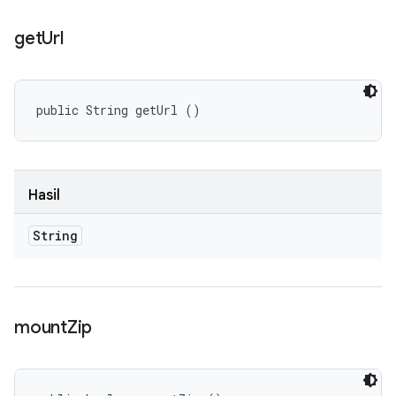
get
Url
public String getUrl ()
Hasil
String
mount
Zip