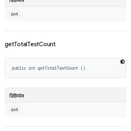
রিটার্নস
int
get
Total
Test
Count
public int getTotalTestCount ()
রিটার্নস
int