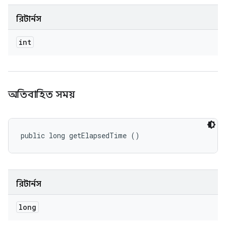
রিটার্নস
int
অতিবাহিত সময়
public long getElapsedTime ()
রিটার্নস
long