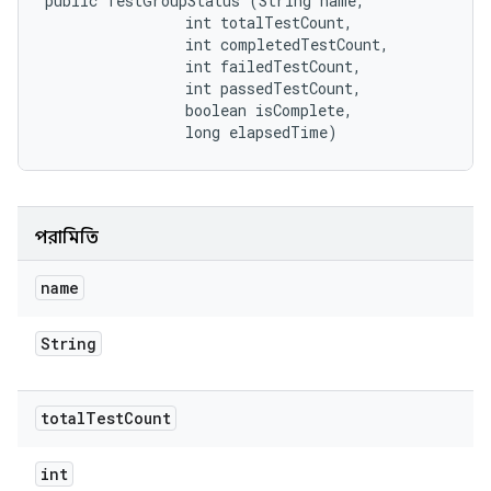
public TestGroupStatus (String name, 

                int totalTestCount, 

                int completedTestCount, 

                int failedTestCount, 

                int passedTestCount, 

                boolean isComplete, 

                long elapsedTime)
পরামিতি
name
String
total
Test
Count
int