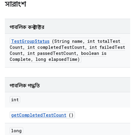
সারাংশ
পাবলিক কনস্ট্রাক্টর
Test
Group
Status
(String name
,
int total
Test
Count
,
int completed
Test
Count
,
int failed
Test
Count
,
int passed
Test
Count
,
boolean is
Complete
,
long elapsed
Time)
পাবলিক পদ্ধতি
int
get
Completed
Test
Count
()
long