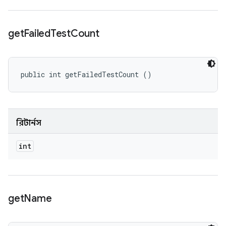
get
Failed
Test
Count
public int getFailedTestCount ()
রিটার্নস
int
get
Name