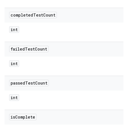
completed
Test
Count
int
failed
Test
Count
int
passed
Test
Count
int
is
Complete