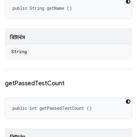
public String getName ()
রিটার্নস
String
get
Passed
Test
Count
public int getPassedTestCount ()