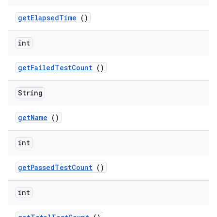
get
Elapsed
Time
()
int
get
Failed
Test
Count
()
String
get
Name
()
int
get
Passed
Test
Count
()
int