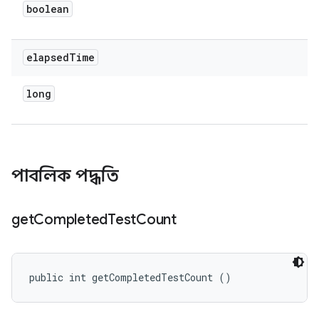
boolean
elapsed
Time
long
পাবলিক পদ্ধতি
get
Completed
Test
Count
public int getCompletedTestCount ()