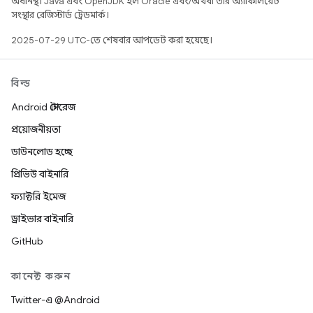
অধীনস্থ। Java এবং OpenJDK হল Oracle এবং/অথবা তার অ্যাফিলিয়েট
সংস্থার রেজিস্টার্ড ট্রেডমার্ক।
2025-07-29 UTC-তে শেষবার আপডেট করা হয়েছে।
বিল্ড
Android স্টোরেজ
প্রয়োজনীয়তা
ডাউনলোড হচ্ছে
প্রিভিউ বাইনারি
ফ্যাক্টরি ইমেজ
ড্রাইভার বাইনারি
GitHub
কানেক্ট করুন
Twitter-এ @Android