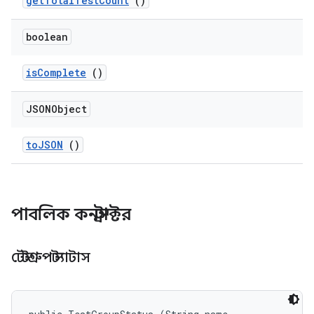
get
Total
Test
Count
()
boolean
is
Complete
()
JSONObject
to
JSON
()
পাবলিক কনস্ট্রাক্টর
টেস্টগ্রুপ স্ট্যাটাস