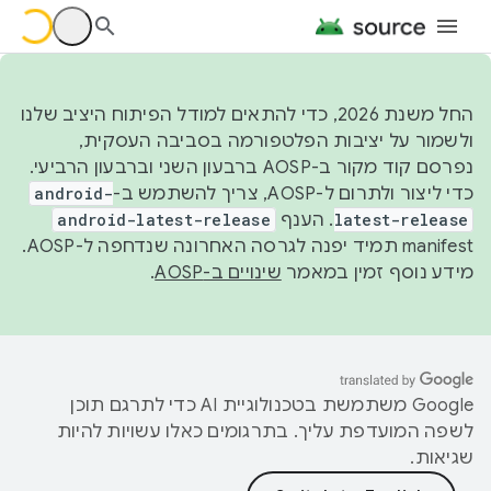
החל משנת 2026, כדי להתאים למודל הפיתוח היציב שלנו
ולשמור על יציבות הפלטפורמה בסביבה העסקית,
נפרסם קוד מקור ב-AOSP ברבעון השני וברבעון הרביעי.
כדי ליצור ולתרום ל-AOSP, צריך להשתמש ב-
android-
latest-release
. הענף
android-latest-release
manifest תמיד יפנה לגרסה האחרונה שנדחפה ל-AOSP.
מידע נוסף זמין במאמר
שינויים ב-AOSP
.
‫Google משתמשת בטכנולוגיית AI כדי לתרגם תוכן
לשפה המועדפת עליך. בתרגומים כאלו עשויות להיות
שגיאות.